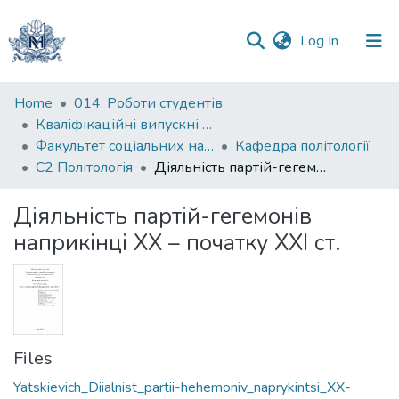
(current)
Log In
Communities
Home
014. Роботи студентів
&
Кваліфікаційні випускні роботи здобувачів вищої освіти бакалаврських програм
Collections
Факультет соціальних наук і соціальних технологій
Кафедра політології
С2 Політологія
Діяльність партій-гегемонів наприкінці ХХ – початку ХХІ ст.
All of DSpace
Діяльність партій-гегемонів
Statistics
наприкінці ХХ – початку ХХІ ст.
Files
Yatskievich_Diialnist_partii-hehemoniv_naprykintsi_XX-