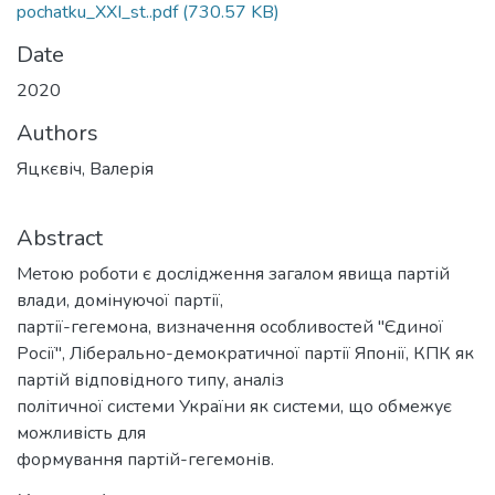
pochatku_XXI_st..pdf
(730.57 KB)
Date
2020
Authors
Яцкєвіч, Валерія
Abstract
Метою роботи є дослідження загалом явища партій
влади, домінуючої партії,
партії-гегемона, визначення особливостей "Єдиної
Росії", Ліберально-демократичної партії Японії, КПК як
партій відповідного типу, аналіз
політичної системи України як системи, що обмежує
можливість для
формування партій-гегемонів.