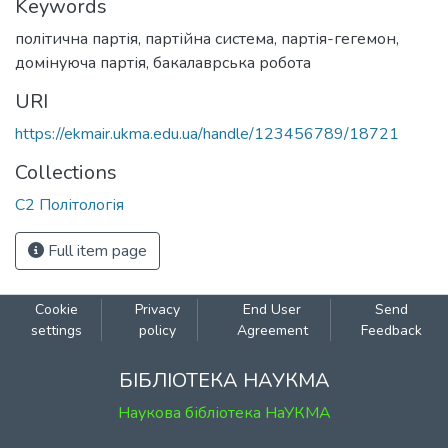
Keywords
політична партія
,
партійна система
,
партія-гегемон
,
домінуюча партія
,
бакалаврська робота
URI
https://ekmair.ukma.edu.ua/handle/123456789/18721
Collections
С2 Політологія
Full item page
Cookie
Privacy
End User
Send
settings
policy
Agreement
Feedback
БІБЛІОТЕКА НАУКМА
Наукова бібліотека НаУКМА