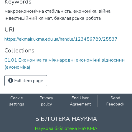
Keywords
макроекономічна стабільність
,
економіка
,
війна
,
інвестиційний клімат
,
бакалаврська робота
URI
https://ekmair.ukma.edu.ua/handle/123456789/25537
Collections
С1.01 Економіка та міжнародні економічні відносини
(економіка)
Full item page
Cookie
Privacy
End User
Send
settings
policy
Agreement
Feedback
БІБЛІОТЕКА НАУКМА
Наукова бібліотека НаУКМА