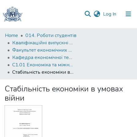
(current)
Log In
Communities
Home
014. Роботи студентів
&
Кваліфікаційні випускні роботи здобувачів вищої освіти бакалаврських програм
Collections
Факультет економічних наук
Кафедра економічної теорії
All of DSpace
С1.01 Економіка та міжнародні економічні відносини (економіка)
Стабільність економіки в умовах війни
Statistics
Стабільність економіки в умовах
війни