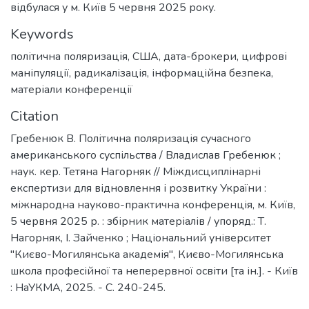
відбулася у м. Київ 5 червня 2025 року.
Keywords
політична поляризація
,
США
,
дата-брокери
,
цифрові
маніпуляції
,
радикалізація
,
інформаційна безпека
,
матеріали конференції
Citation
Гребенюк В. Політична поляризація сучасного
американського суспільства / Владислав Гребенюк ;
наук. кер. Тетяна Нагорняк // Міждисциплінарні
експертизи для відновлення і розвитку України :
міжнародна науково-практична конференція, м. Київ,
5 червня 2025 р. : збірник матеріалів / упоряд.: Т.
Нагорняк, І. Зайченко ; Національний університет
"Києво-Могилянська академія", Києво-Могилянська
школа професійної та неперервної освіти [та ін.]. - Київ
: НаУКМА, 2025. - C. 240-245.