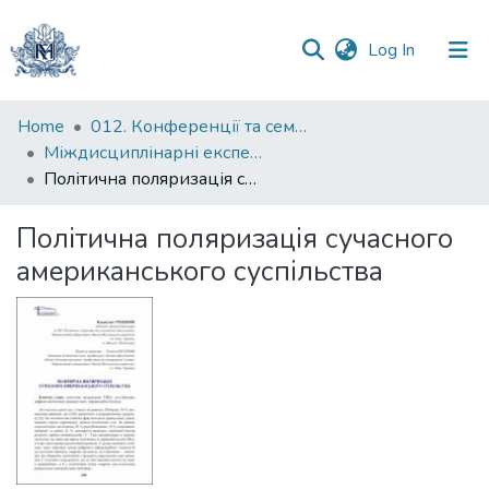
(current)
Log In
Communities
Home
012. Конференції та семінари НаУКМА
&
Міждисциплінарні експертизи для відновлення і розвитку України : міжнародна науково-практична конференція, м. Київ, 5 червня 2025 р.
Collections
Політична поляризація сучасного американського суспільства
All of DSpace
Політична поляризація сучасного
американського суспільства
Statistics