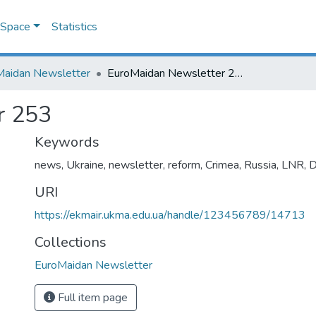
DSpace
Statistics
Maidan Newsletter
EuroMaidan Newsletter 253
r 253
Keywords
news
,
Ukraine
,
newsletter
,
reform
,
Crimea
,
Russia
,
LNR
,
URI
https://ekmair.ukma.edu.ua/handle/123456789/14713
Collections
EuroMaidan Newsletter
Full item page