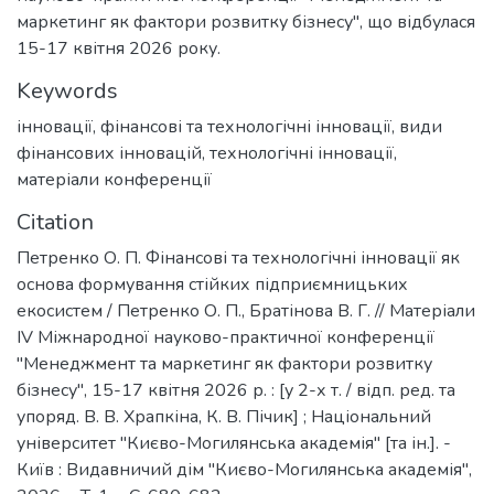
маркетинг як фактори розвитку бізнесу", що відбулася
15-17 квітня 2026 року.
Keywords
інновації
,
фінансові та технологічні інновації
,
види
фінансових інновацій
,
технологічні інновації
,
матеріали конференції
Citation
Петренко О. П. Фінансові та технологічні інновації як
основа формування стійких підприємницьких
екосистем / Петренко О. П., Братінова В. Г. // Матеріали
ІV Міжнародної науково-практичної конференції
"Менеджмент та маркетинг як фактори розвитку
бізнесу", 15-17 квітня 2026 р. : [у 2-х т. / відп. ред. та
упоряд. В. В. Храпкіна, К. В. Пічик] ; Національний
університет "Києво-Могилянська академія" [та ін.]. -
Київ : Видавничий дім "Києво-Могилянська академія",