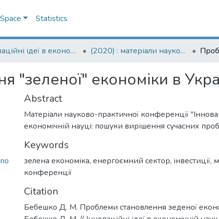
DSpace
Statistics
Інноваційні ідеї в економічній науці: пошуки вирішення сучасних проблем: матеріали науково-практичної конференції
(2020) : матеріали науково-практичної конференції, 16 квітня 2020 року
 "зеленої" економіки в Укра
Abstract
Матеріали науково-практичної конференції "Інновац
економічній науці: пошуки вирішення сучасних проб
Keywords
ono
зелена економіка
,
енергоємний сектор
,
інвестиції
,
м
конференції
Citation
Бебешко Д. М. Проблеми становлення зеденої економ