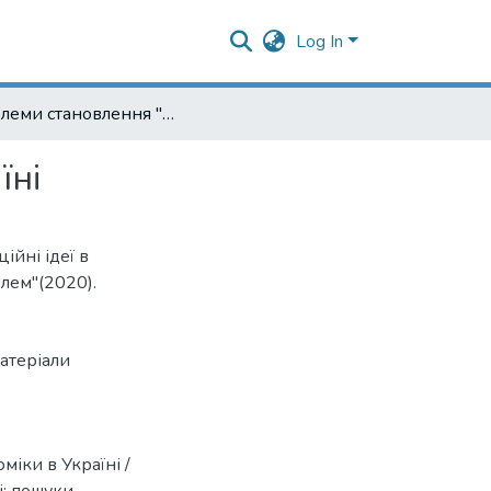
Log In
Проблеми становлення "зеленої" економіки в Україні
їні
ійні ідеї в
лем"(2020).
атеріали
іки в Україні /