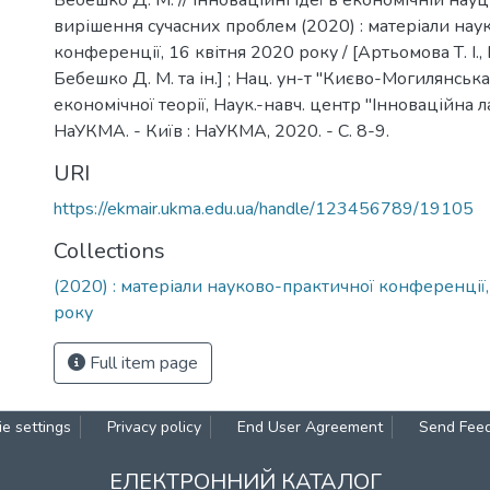
Бебешко Д. М. // Інноваційні ідеї в економічній науц
вирішення сучасних проблем (2020) : матеріали нау
конференції, 16 квітня 2020 року / [Артьомова Т. І.,
Бебешко Д. М. та ін.] ; Нац. ун-т "Києво-Могилянська
економічної теорії, Наук.-навч. центр "Інноваційна 
НаУКМА. - Київ : НаУКМА, 2020. - C. 8-9.
URI
https://ekmair.ukma.edu.ua/handle/123456789/19105
Collections
(2020) : матеріали науково-практичної конференції,
року
Full item page
e settings
Privacy policy
End User Agreement
Send Fee
ЕЛЕКТРОННИЙ КАТАЛОГ