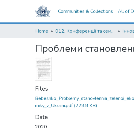
Communities & Collections
All of 
Home
012. Конференції та семінари НаУКМА
Проблеми становлення
Files
Bebeshko_Problemy_stanovlennia_zelenoi_ek
miky_v_Ukraini.pdf
(228.8 KB)
Date
2020