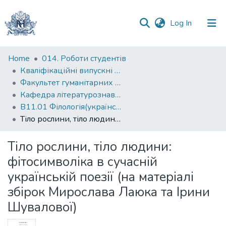
(current)
Log In
Communities
Home
014. Роботи студентів
&
Кваліфікаційні випускні роботи здобувачів вищої освіти бакалаврських програм
Collections
Факультет гуманітарних наук
Кафедра літературознавства
All of DSpace
В11.01 Філологія(українська мова та література)
Тіло рослини, тіло людини: фітосимволіка в сучасній українській поезії (на матеріалі збірок Мирослава Лаюка та Ірини Шувалової)
Statistics
Тіло рослини, тіло людини:
фітосимволіка в сучасній
українській поезії (на матеріалі
збірок Мирослава Лаюка та Ірини
Шувалової)