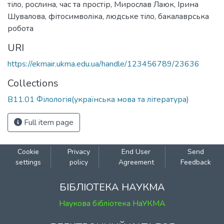
тіло
,
рослина
,
час та простір
,
Мирослав Лаюк
,
Ірина
Шувалова
,
фітосимволіка
,
людське тіло
,
бакалаврська
робота
URI
https://ekmair.ukma.edu.ua/handle/123456789/23636
Collections
В11.01 Філологія(українська мова та література)
Full item page
Cookie
Privacy
End User
Send
settings
policy
Agreement
Feedback
БІБЛІОТЕКА НАУКМА
Наукова бібліотека НаУКМА