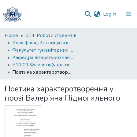
(current)
Log In
Communities
Home
014. Роботи студентів
&
Кваліфікаційні випускні роботи здобувачів вищої освіти бакалаврських програм
Collections
Факультет гуманітарних наук
Кафедра літературознавства
All of DSpace
В11.01 Філологія(українська мова та література)
Поетика характеротворення у прозі Валер’яна Підмогильного
Statistics
Поетика характеротворення у
прозі Валер’яна Підмогильного