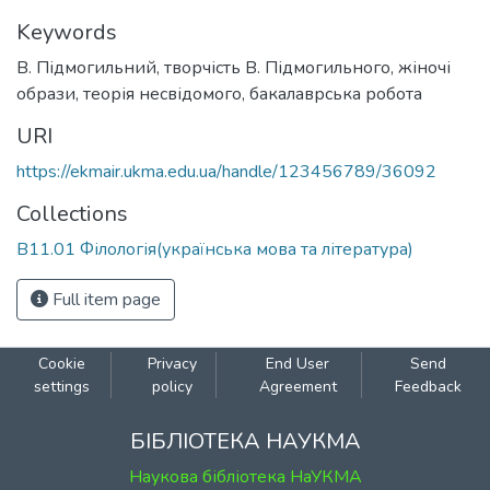
Keywords
В. Підмогильний
,
творчість В. Підмогильного
,
жіночі
образи
,
теорія несвідомого
,
бакалаврська робота
URI
https://ekmair.ukma.edu.ua/handle/123456789/36092
Collections
В11.01 Філологія(українська мова та література)
Full item page
Cookie
Privacy
End User
Send
settings
policy
Agreement
Feedback
БІБЛІОТЕКА НАУКМА
Наукова бібліотека НаУКМА