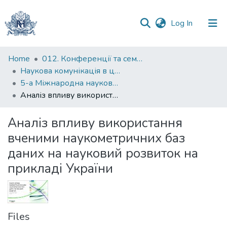
(current)
Log In
Communities
Home
012. Конференції та семінари НаУКМА
&
Наукова комунікація в цифрову епоху
Collections
5-а Міжнародна науково-практична конференція “Наукова комунікація в цифрову епоху”
Аналіз впливу використання вченими наукометричних баз даних на науковий розвиток на прикладі України
All of DSpace
Аналіз впливу використання
Statistics
вченими наукометричних баз
даних на науковий розвиток на
прикладі України
Files