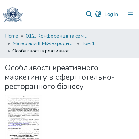
(current)
Log In
Communities
Home
012. Конференції та семінари НаУКМА
&
Матеріали II Міжнародної науково-практичної конференції "Менеджмент та маркетинг як фактори розвитку бізнесу", 17-19 квітня 2024 р.
Том 1
Collections
Особливості креативного маркетингу в сфері готельно-ресторанного бізнесу
All of DSpace
Особливості креативного
маркетингу в сфері готельно-
Statistics
ресторанного бізнесу