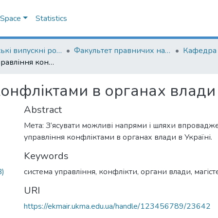
DSpace
Statistics
Магістерські випускні роботи
Факультет правничих наук
Система управління конфліктами в органах влади
конфліктами в органах влади
Abstract
Мета: З’ясувати можливі напрями і шляхи впровадж
управління конфліктами в органах влади в Україні.
Keywords
B)
система управління
,
конфлікти
,
органи влади
,
магіст
URI
https://ekmair.ukma.edu.ua/handle/123456789/23642