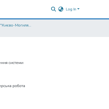
Log In
Кафедра "Києво-Могилянська школа врядування імені Андрія Мелешевича"
ення системи
ерська робота