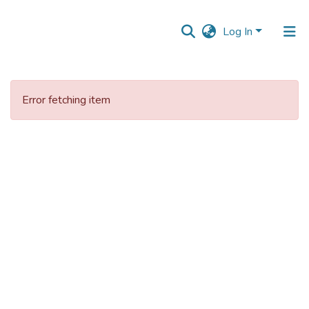
Log In
Error fetching item