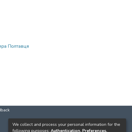
ира Полтавця
dback
КОНТАКТИ
We collect and process your personal information for the
following purposes:
Authentication, Preferences,