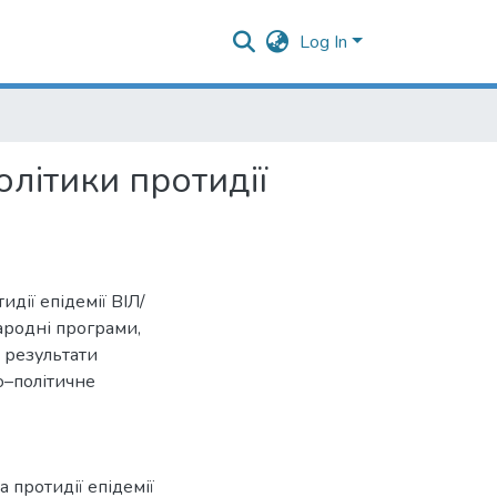
Log In
олітики протидії
идії епідемії ВІЛ/
родні програми,
 результати
о–політичне
а протидії епідемії