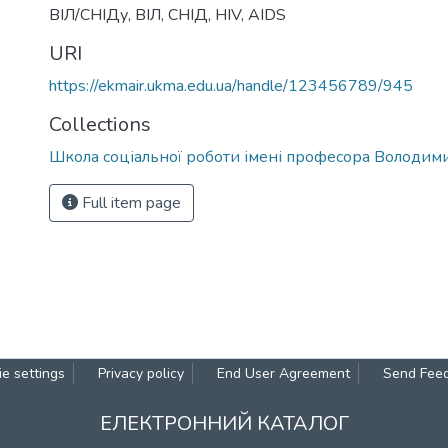
ВІЛ/СНІДу
,
ВІЛ
,
СНІД
,
HIV
,
AIDS
URI
https://ekmair.ukma.edu.ua/handle/123456789/945
Collections
Школа соціальної роботи імені професора Володим
Full item page
e settings
Privacy policy
End User Agreement
Send Fee
ЕЛЕКТРОННИЙ КАТАЛОГ