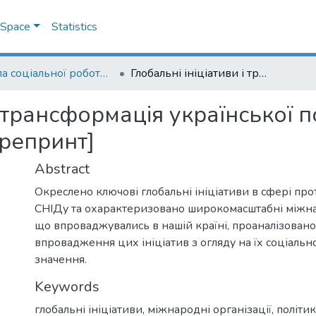
DSpace
Statistics
Школа соціальної роботи імені професора Володимира Полтавця
Глобальні ініціативи і трансформація української політики протидії епідемії ВІЛ/СНІДу: [препринт]
і трансформація української п
препринт]
Abstract
Окреслено ключові глобальні ініціативи в сфері прот
СНІДу та охарактеризовано широкомасштабні міжна
що впроваджувались в нашій країні, проаналізовано
впровадження цих ініціатив з огляду на їх соціальн
значення.
Keywords
глобальні ініціативи
,
міжнародні організації
,
політик