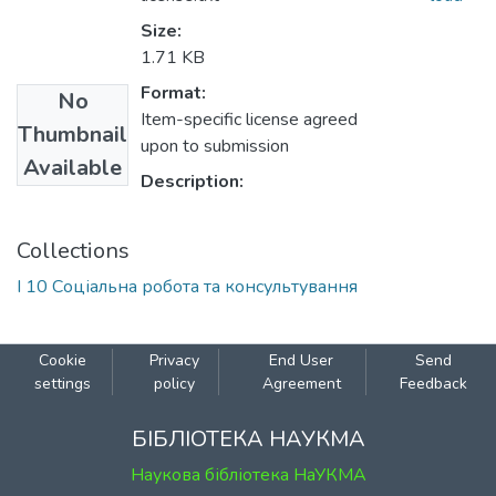
Size:
1.71 KB
Format:
No
Item-specific license agreed
Thumbnail
upon to submission
Available
Description:
Collections
І 10 Соціальна робота та консультування
Cookie
Privacy
End User
Send
settings
policy
Agreement
Feedback
БІБЛІОТЕКА НАУКМА
Наукова бібліотека НаУКМА