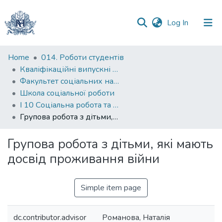
(current)
Log In
Communities
Home
014. Роботи студентів
&
Кваліфікаційні випускні роботи здобувачів вищої освіти бакалаврських програм
Collections
Факультет соціальних наук і соціальних технологій
Школа соціальної роботи
All of DSpace
І 10 Соціальна робота та консультування
Групова робота з дітьми, які мають досвід проживання війни
Statistics
Групова робота з дітьми, які мають
досвід проживання війни
Simple item page
dc.contributor.advisor
Романова, Наталія