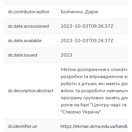
dc.contributor.author
Бойченко, Дарія
dc.date.accessioned
2023-10-03T09:26:37Z
dc.date.available
2023-10-03T09:26:37Z
dc.date.issued
2023
Метою дослідження є описати о
розробки та впровадження зан
роботи з дітьми, які мають дос
dc.description.abstract
війни, та розробити навчально
програму групових занять для д
років на базі "Центру надії та
"Спасемо Україну".
dc.identifier.uri
https://ekmair.ukma.edu.ua/han