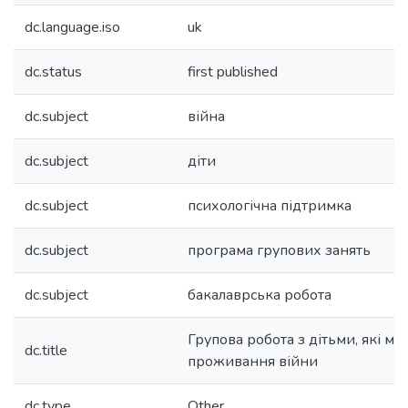
dc.language.iso
uk
dc.status
first published
dc.subject
війна
dc.subject
діти
dc.subject
психологічна підтримка
dc.subject
програма групових занять
dc.subject
бакалаврська робота
Групова робота з дітьми, які ма
dc.title
проживання війни
dc.type
Other