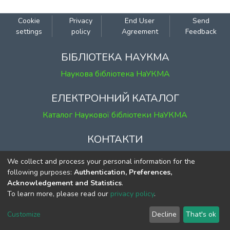
Cookie
Privacy
End User
Send
settings
policy
Agreement
Feedback
БІБЛІОТЕКА НАУКМА
Наукова бібліотека НаУКМА
ЕЛЕКТРОННИЙ КАТАЛОГ
Каталог Наукової бібліотеки НаУКМА
КОНТАКТИ
м. Київ, вул. Григорія Сковороди, 2
We collect and process your personal information for the
к. 1, к. 120
following purposes:
Authentication, Preferences,
Acknowledgement and Statistics
.
тел.
(044) 463-69-31
To learn more, please read our
privacy policy
.
ekmair@ukma.edu.ua
Customize
Decline
That's ok