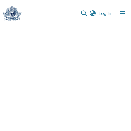
(current)
Log In
Communities
&
Collections
All of DSpace
Statistics