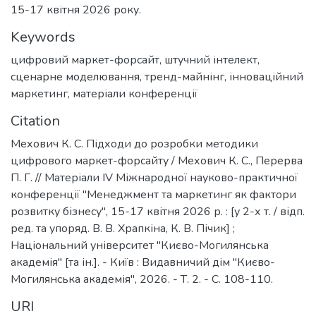
15-17 квітня 2026 року.
Keywords
цифровий маркет-форсайт
,
штучний інтелект
,
сценарне моделювання
,
тренд-майнінг
,
інноваційний
маркетинг
,
матеріали конференції
Citation
Мехович К. С. Підходи до розробки методики
цифрового маркет-форсайту / Мехович К. С., Перерва
П. Г. // Матеріали ІV Міжнародної науково-практичної
конференції "Менеджмент та маркетинг як фактори
розвитку бізнесу", 15-17 квітня 2026 р. : [у 2-х т. / відп.
ред. та упоряд. В. В. Храпкіна, К. В. Пічик] ;
Національний університет "Києво-Могилянська
академія" [та ін.]. - Київ : Видавничий дім "Києво-
Могилянська академія", 2026. - Т. 2. - С. 108-110.
URI