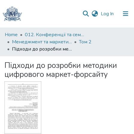
(current)
Log In
Communities
Home
012. Конференції та семінари НаУКМА
&
Менеджмент та маркетинг як фактори розвитку бізнесу : матеріали ІV Міжнародної науково-практичної конференції 15-17 квітня 2026 р.
Том 2
Collections
Підходи до розробки методики цифрового маркет-форсайту
All of DSpace
Підходи до розробки методики
цифрового маркет-форсайту
Statistics