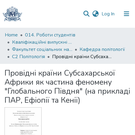
(current)
Log In
Communities
Home
014. Роботи студентів
&
Кваліфікаційні випускні роботи здобувачів вищої освіти бакалаврських програм
Collections
Факультет соціальних наук і соціальних технологій
Кафедра політології
С2 Політологія
Провідні країни Субсахарської Африки як частина феномену "Глобального Півдня" (на прикладі ПАР, Ефіопії та Кенії)
All of DSpace
Провідні країни Субсахарської
Statistics
Африки як частина феномену
"Глобального Півдня" (на прикладі
ПАР, Ефіопії та Кенії)