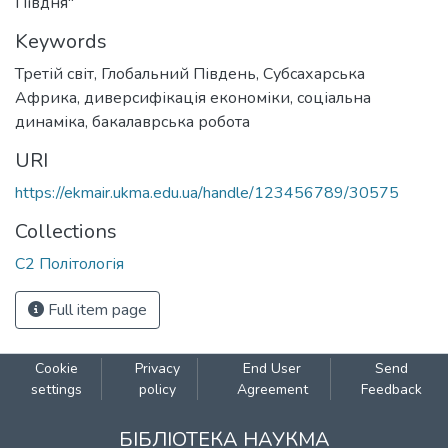
Півдня"
Keywords
Третій світ
,
Глобальний Південь
,
Субсахарська
Африка
,
диверсифікація економіки
,
cоціальна
динаміка
,
бакалаврська робота
URI
https://ekmair.ukma.edu.ua/handle/123456789/30575
Collections
С2 Політологія
Full item page
Cookie
Privacy
End User
Send
settings
policy
Agreement
Feedback
БІБЛІОТЕКА НАУКМА