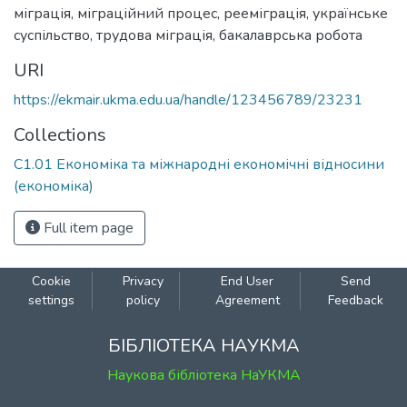
міграція
,
міграційний процес
,
рееміграція
,
українське
суспільство
,
трудова міграція
,
бакалаврська робота
URI
https://ekmair.ukma.edu.ua/handle/123456789/23231
Collections
С1.01 Економіка та міжнародні економічні відносини
(економіка)
Full item page
Cookie
Privacy
End User
Send
settings
policy
Agreement
Feedback
БІБЛІОТЕКА НАУКМА
Наукова бібліотека НаУКМА