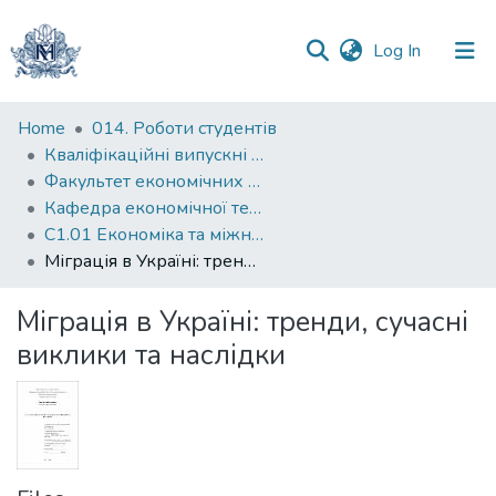
(current)
Log In
Communities
Home
014. Роботи студентів
&
Кваліфікаційні випускні роботи здобувачів вищої освіти бакалаврських програм
Collections
Факультет економічних наук
Кафедра економічної теорії
All of DSpace
С1.01 Економіка та міжнародні економічні відносини (економіка)
Міграція в Україні: тренди, сучасні виклики та наслідки
Statistics
Міграція в Україні: тренди, сучасні
виклики та наслідки