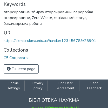
Keywords
вторсировина
,
збирач вторсировини
,
переробка
вторсировини
,
Zero Waste
,
соціальний статус
,
бакалаврська робота
URI
https://ekmair.ukma.edu.ua/handle/123456789/28901
Collections
С5 Соціологія
Full item page
Cookie
Privacy
End User
Send
settings
policy
Agreement
Feedback
БІБЛІОТЕКА НАУКМА