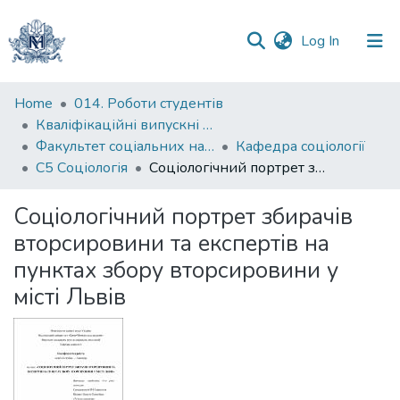
(current)
Log In
Communities
Home
014. Роботи студентів
&
Кваліфікаційні випускні роботи здобувачів вищої освіти бакалаврських програм
Collections
Факультет соціальних наук і соціальних технологій
Кафедра соціології
С5 Соціологія
Соціологічний портрет збирачів вторсировини та експертів на пунктах збору вторсировини у місті Львів
All of DSpace
Соціологічний портрет збирачів
Statistics
вторсировини та експертів на
пунктах збору вторсировини у
місті Львів