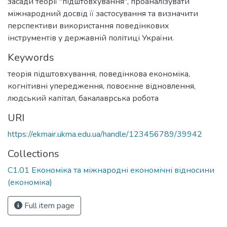
засади теорії "підштовхування", проаналізувати
міжнародний досвід її застосування та визначити
перспективи використання поведінкових
інструментів у державній політиці України.
Keywords
теорія підштовхування
,
поведінкова економіка
,
когнітивні упередження
,
повоєнне відновлення
,
людський капітал
,
бакалаврська робота
URI
https://ekmair.ukma.edu.ua/handle/123456789/39942
Collections
С1.01 Економіка та міжнародні економічні відносини
(економіка)
Full item page