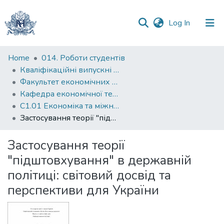
(current)
Log In
Communities
Home
014. Роботи студентів
&
Кваліфікаційні випускні роботи здобувачів вищої освіти бакалаврських програм
Collections
Факультет економічних наук
Кафедра економічної теорії
All of DSpace
С1.01 Економіка та міжнародні економічні відносини (економіка)
Застосування теорії "підштовхування" в державній політиці: світовий досвід та перспективи для України
Statistics
Застосування теорії
"підштовхування" в державній
політиці: світовий досвід та
перспективи для України