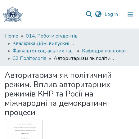
(current)
Log In
Communities
Home
014. Роботи студентів
&
Кваліфікаційні випускні роботи здобувачів вищої освіти бакалаврських програм
Collections
Факультет соціальних наук і соціальних технологій
Кафедра політології
С2 Політологія
Авторитаризм як політичний режим. Вплив авторитарних режимів КНР та Росії на міжнародні та демократичні процеси
All of DSpace
Авторитаризм як політичний
Statistics
режим. Вплив авторитарних
режимів КНР та Росії на
міжнародні та демократичні
процеси