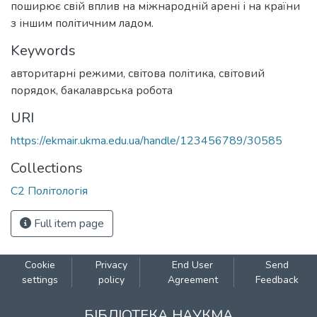
поширює свій вплив на міжнародній арені і на країни
з іншим політичним ладом.
Keywords
авторитарні режими
,
світова політика
,
світовий
порядок
,
бакалаврська робота
URI
https://ekmair.ukma.edu.ua/handle/123456789/30585
Collections
С2 Політологія
Full item page
Cookie
Privacy
End User
Send
settings
policy
Agreement
Feedback
БІБЛІОТЕКА НАУКМА