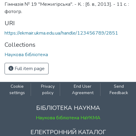
Гімназія № 19 "Межигірська". - К. : [б. в., 2013]. - 11 с. :
фотогр.
URI
https://ekmair.ukma.edu.ua/handle/123456789/2851
Collections
Наукова бібліотека
Full item page
Cookie
Privacy
End User
Send
settings
policy
Agreement
Feedback
БІБЛІОТЕКА НАУКМА
Наукова бібліотека НаУКМА
ЕЛЕКТРОННИЙ КАТАЛОГ