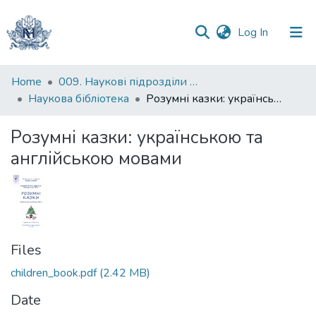
(current)
Log In
Communities
Home
009. Наукові підрозділи НаУКМА
&
Наукова бібліотека
Розумні казки: українською та англійською мовами
Collections
Розумні казки: українською та
All of DSpace
англійською мовами
Statistics
Files
children_book.pdf
(2.42 MB)
Date