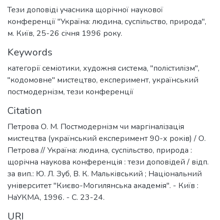
Тези доповіді учасника щорічної наукової
конференції "Україна: людина, суспільство, природа",
м. Київ, 25-26 січня 1996 року.
Keywords
категорії семіотики
,
художня система
,
"полістилізм"
,
"кодомовне" мистецтво
,
експеримент
,
український
постмодернізм
,
тези конференції
Citation
Петрова О. М. Постмодернізм чи маргіналізація
мистецтва (український експеримент 90-х років) / О.
Петрова // Україна: людина, суспільство, природа :
щорічна наукова конференція : тези доповідей / відп.
за вип.: Ю. Л. Зуб, В. К. Мальківський ; Національний
університет "Києво-Могилянська академія". - Київ :
НаУКМА, 1996. - С. 23-24.
URI