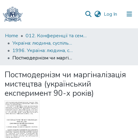
(current)
Log In
Communities
Home
012. Конференції та семінари НаУКМА
&
Україна: людина, суспільство, природа : щорічна наукова конференція
Collections
1996. Україна: людина, суспільство, природа : щорічна наукова конференція : тези доповідей
Постмодернізм чи маргіналізація мистецтва (український експеримент 90-х років)
All of DSpace
Постмодернізм чи маргіналізація
Statistics
мистецтва (український
експеримент 90-х років)