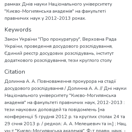
рамках Днів науки Національного університету
"Києво-Могилянська академія" на факультеті
правничих наук у 2012-2013 роках.
Keywords
Закон України "Про прокуратуру"
,
Верховна Рада
України
,
проведення досудового розслідування
,
Єдиний реєстр досудових розслідувань
,
інститут
додаткового розслідування
,
тези круглого столу
Citation
Долинна А. А. Повноваження прокурора на стадії
досудового розслідування / Долинна А. А. // Дні науки
Національного університету "Києво-Могилянська
академія" на факультеті правничих наук, 2012-2013 :
тези наукових доповідей та повідомлень [на
конференції 5 грудня 2012 р. та круглих столах 24 та
29 січня 2013 р. / редкол.: А. А. Мелешевич та ін.] ; Нац.
ун-т "Києво-Могилянська академія", Ф-т правн. наук. -