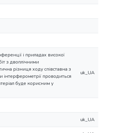
ференції і приладах високої
біт з двоплічними
ична різниця ходу співставна з
uk_UA
и інтерферометрії проводиться
атеріал буде корисним у
uk_UA