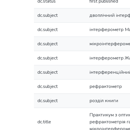
dc.status
first published
dc.subject
двоплічний інтер
dc.subject
інтерферометр М
dc.subject
мікроінтерфероме
dc.subject
інтерферометр Ж
dc.subject
інтерференційний
dc.subject
рефрактометр
dc.subject
розділ книги
Практикум з оптик
dc.title
рефрактометрія га
мікроінтерферомет