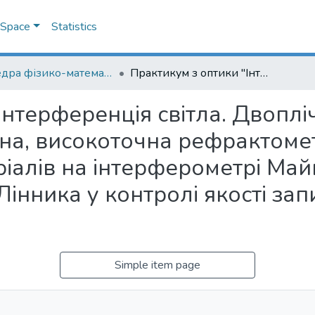
DSpace
Statistics
Кафедра фізико-математичних наук
Практикум з оптики "Інтерференція світла. Двоплічні інтерферометри: інтерферометр Жамена, високоточна рефрактометрія газів, визначення якості оптичних матеріалів на інтерферометрі Майкельсона, мікроінтерферометр Лінника у контролі якості запису амплітудно-фазових голограм"
Інтерференція світла. Двоплі
а, високоточна рефрактометр
ріалів на інтерферометрі Май
інника у контролі якості зап
Simple item page