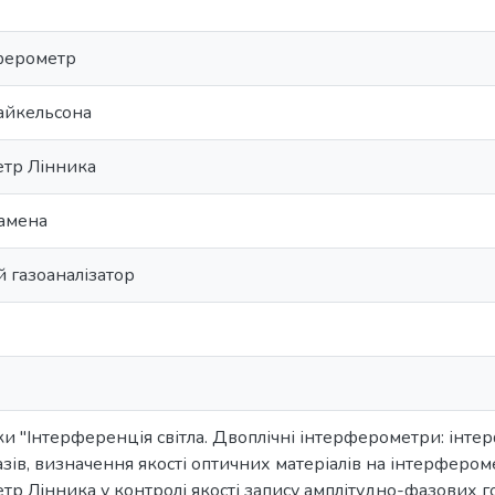
ферометр
айкельсона
тр Лінника
амена
 газоаналізатор
и "Інтерференція світла. Двоплічні інтерферометри: інт
зів, визначення якості оптичних матеріалів на інтерфером
р Лінника у контролі якості запису амплітудно-фазових г