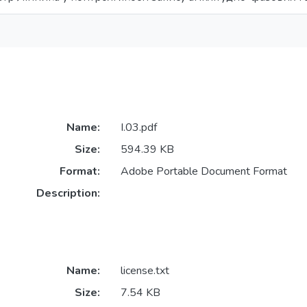
Name:
І.03.pdf
Size:
594.39 KB
Format:
Adobe Portable Document Format
Description:
Name:
license.txt
Size:
7.54 KB