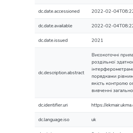
dc.date.accessioned
2022-02-04T08:2
dc.date.available
2022-02-04T08:2
dc.date.issued
2021
Високоточні прила
роздільної здатно
інтерферометрами 
dc.description.abstract
порядками рівним
якість контролю о
вивченні загально
dc.identifier.uri
https://ekmair.uk
dc.language.iso
uk