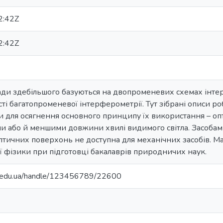
2:42Z
2:42Z
ди здебільшого базуються на двопроменевих схемах інтер
сті багатопроменевої інтерферометрії. Тут зібрані описи ро
для осягнення основного принципу їх використання – опт
и або й меншими довжини хвилі видимого світла. Засобам
птичних поверхонь не доступна для механічних засобів. М
ї фізики при підготовці бакалаврів природничих наук.
ma.edu.ua/handle/123456789/22600