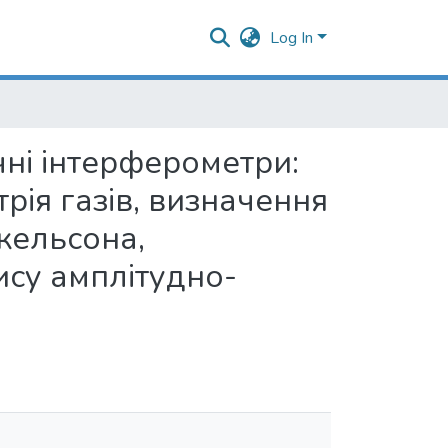
Log In
чні інтерферометри:
ія газів, визначення
кельсона,
ису амплітудно-