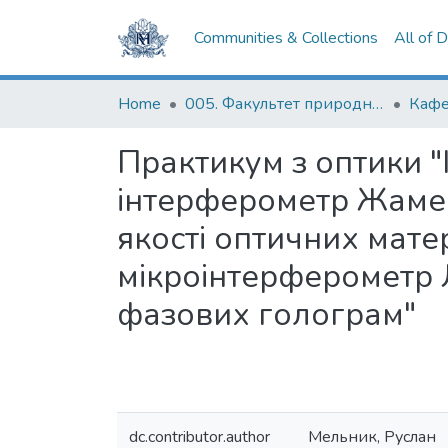
Communities & Collections
All of 
Home
005. Факультет природничих наук
Практикум з оптики "
інтерферометр Жамен
якості оптичних мате
мікроінтерферометр Л
фазових голограм"
dc.contributor.author
Мельник, Руслан