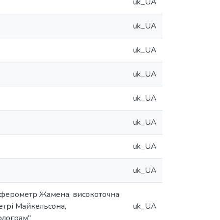
uk_UA
uk_UA
uk_UA
uk_UA
uk_UA
uk_UA
uk_UA
uk_UA
ерферометр Жамена, високоточна
етрі Майкельсона,
uk_UA
олограм"