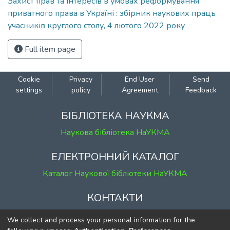
Захист прав та інтересів в умовах реформування
приватного права в Україні : збірник наукових праць
учасників круглого столу, 4 лютого 2022 року
Full item page
Cookie
Privacy
End User
Send
settings
policy
Agreement
Feedback
БІБЛІОТЕКА НАУКМА
Наукова бібліотека НаУКМА
ЕЛЕКТРОННИЙ КАТАЛОГ
Каталог Наукової бібліотеки НаУКМА
КОНТАКТИ
м. Київ, вул. Григорія Сковороди, 2
We collect and process your personal information for the
к. 1, к. 120