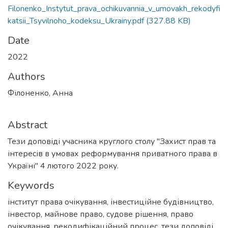
Filonenko_Instytut_prava_ochikuvannia_v_umovakh_rekodyfi
katsii_Tsyvilnoho_kodeksu_Ukrainy.pdf
(327.88 KB)
Date
2022
Authors
Філоненко, Анна
Abstract
Тези доповіді учасника круглого столу "Захист прав та
інтересів в умовах реформування приватного права в
Україні" 4 лютого 2022 року.
Keywords
інститут права очікування
,
інвестиційне будівництво
,
інвестор
,
майнове право
,
судове рішення
,
право
очікування
,
рекодифікаційний процес
,
тези доповіді