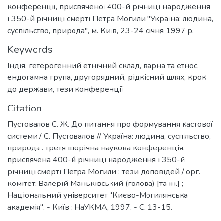
конференції, присвяченої 400-й річниці народження
і 350-й річниці смерті Петра Могили "Україна: людина,
суспільство, природа", м. Київ, 23-24 січня 1997 р.
Keywords
Індія
,
гетерогенний етнічний склад
,
варна та етнос
,
ендогамна група
,
другорядний, рідкісний шлях
,
крок
до держави
,
тези конференції
Citation
Пустовалов С. Ж. До питання про формування кастової
системи / С. Пустовалов // Україна: людина, суспільство,
природа : третя щорічна наукова конференція,
присвячена 400-й річниці народження і 350-й
річниці смерті Петра Могили : тези доповідей / орг.
комітет: Валерій Маньківський (голова) [та ін.] ;
Національний університет "Києво-Могилянська
академія". - Київ : НаУКМА, 1997. - С. 13-15.