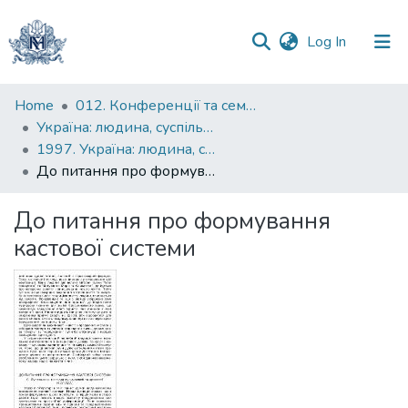
(current)
Log In
Communities
Home
012. Конференції та семінари НаУКМА
&
Україна: людина, суспільство, природа : щорічна наукова конференція
Collections
1997. Україна: людина, суспільство, природа : третя щорічна наукова конференція, присвячена 400-й річниці народження і 350-й річниці смерті Петра Могили : тези доповідей
До питання про формування кастової системи
All of DSpace
До питання про формування
Statistics
кастової системи