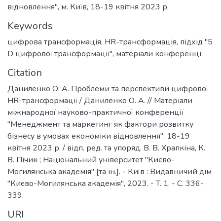
відновлення", м. Київ, 18-19 квітня 2023 р.
Keywords
цифрова трансформація
,
HR-трансформація
,
підхід "5
D цифрової трансформації"
,
матеріали конференції
Citation
Даниленко О. А. Проблеми та перспективи цифрової
HR-трансформації / Даниленко О. А. // Матеріали
міжнародної науково-практичної конференції
"Менеджмент та маркетинг як фактори розвитку
бізнесу в умовах економіки відновлення", 18-19
квітня 2023 р. / відп. ред. та упоряд. В. В. Храпкіна, К.
В. Пічик ; Національний університет "Києво-
Могилянська академія" [та ін.]. - Київ : Видавничий дім
"Києво-Могилянська академія", 2023. - T. 1. - C. 336-
339.
URI