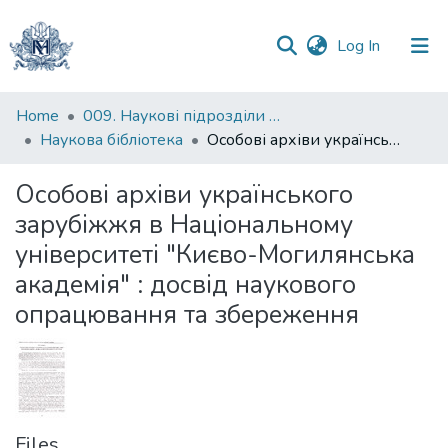
(current)
Log In
Communities
Home
009. Наукові підрозділи НаУКМА
&
Наукова бібліотека
Особові архіви українського зарубіжжя в Національному університеті "Києво-Могилянська академія" : досвід наукового опрацювання та збереження
Collections
Особові архіви українського
All of DSpace
зарубіжжя в Національному
університеті "Києво-Могилянська
Statistics
академія" : досвід наукового
опрацювання та збереження
Files