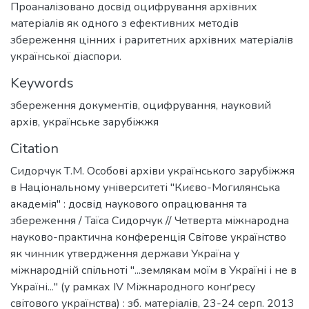
Проаналізовано досвід оцифрування архівних
матеріалів як одного з ефективних методів
збереження цінних і раритетних архівних матеріалів
української діаспори.
Keywords
збереження документів
,
оцифрування
,
науковий
архів
,
українське зарубіжжя
Citation
Сидорчук Т.М. Особові архіви українського зарубіжжя
в Національному університеті "Києво-Могилянська
академія" : досвід наукового опрацювання та
збереження / Таїса Сидорчук // Четверта міжнародна
науково-практична конференція Світове українство
як чинник утвердження держави Україна у
міжнародній спільноті "...землякам моїм в Україні і не в
Україні..." (у рамках IV Міжнародного конґресу
світового українства) : зб. матеріалів, 23-24 серп. 2013