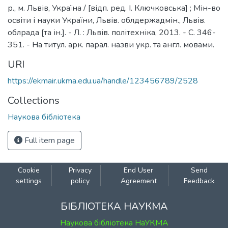
р., м. Львів, Україна / [відп. ред. І. Ключковська] ; Мін-во
освіти і науки України, Львів. облдержадмін., Львів.
облрада [та ін.]. - Л. : Львів. політехніка, 2013. - С. 346-
351. - На титул. арк. парал. назви укр. та англ. мовами.
URI
https://ekmair.ukma.edu.ua/handle/123456789/2528
Collections
Наукова бібліотека
Full item page
Cookie
Privacy
End User
Send
settings
policy
Agreement
Feedback
БІБЛІОТЕКА НАУКМА
Наукова бібліотека НаУКМА