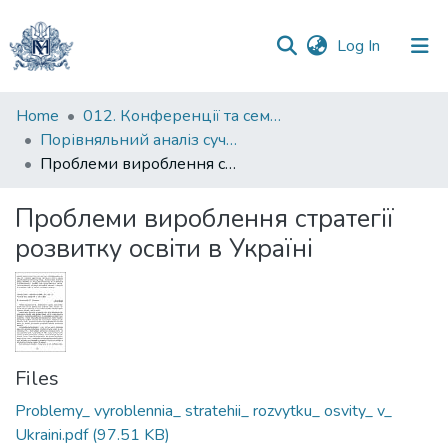
(current)
Log In
Communities
Home
012. Конференції та семінари НаУКМА
&
Порівняльний аналіз сучасних систем вищої освіти в реформуванні вищої школи України : міжнародна наукова конференція
Collections
Проблеми вироблення стратегії розвитку освіти в Україні
All of DSpace
Проблеми вироблення стратегії
розвитку освіти в Україні
Statistics
Files
Problemy_ vyroblennia_ stratehii_ rozvytku_ osvity_ v_
Ukraini.pdf
(97.51 KB)