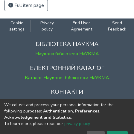
Full item page
Cookie
Privacy
End User
Send
settings
policy
Agreement
Feedback
БІБЛІОТЕКА НАУКМА
Наукова бібліотека НаУКМА
ЕЛЕКТРОННИЙ КАТАЛОГ
Каталог Наукової бібліотеки НаУКМА
КОНТАКТИ
м. Київ, вул. Григорія Сковороди, 2
We collect and process your personal information for the
к. 1, к. 120
following purposes:
Authentication, Preferences,
Acknowledgement and Statistics
.
тел.
(044) 463-69-31
To learn more, please read our
privacy policy
.
ekmair@ukma.edu.ua