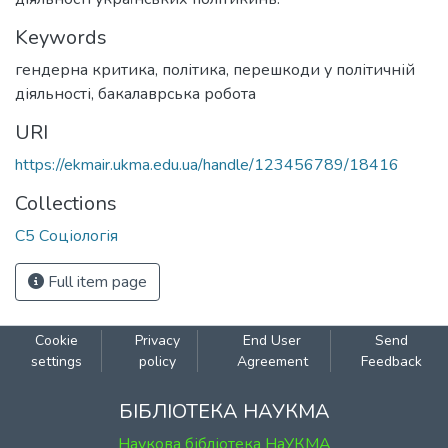
Keywords
гендерна критика
,
політика
,
перешкоди у політичній
діяльності
,
бакалаврська робота
URI
https://ekmair.ukma.edu.ua/handle/123456789/18416
Collections
С5 Соціологія
Full item page
Cookie
Privacy
End User
Send
settings
policy
Agreement
Feedback
БІБЛІОТЕКА НАУКМА
Наукова бібліотека НаУКМА