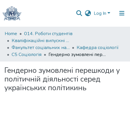
Log In
Communities
Home
014. Роботи студентів
&
Кваліфікаційні випускні роботи здобувачів вищої освіти бакалаврських програм
Collections
Факультет соціальних наук і соціальних технологій
Кафедра соціології
С5 Соціологія
Гендерно зумовлені перешкоди у політичній діяльності серед українських політикинь
All of DSpace
Гендерно зумовлені перешкоди у
Statistics
політичній діяльності серед
українських політикинь