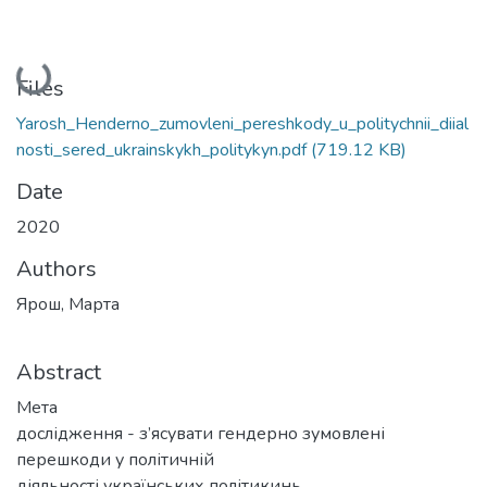
Loading...
Files
Yarosh_Henderno_zumovleni_pereshkody_u_politychnii_diial
nosti_sered_ukrainskykh_politykyn.pdf
(719.12 KB)
Date
2020
Authors
Ярош, Марта
Abstract
Мета
дослідження - з’ясувати гендерно зумовлені
перешкоди у політичній
діяльності українських політикинь.