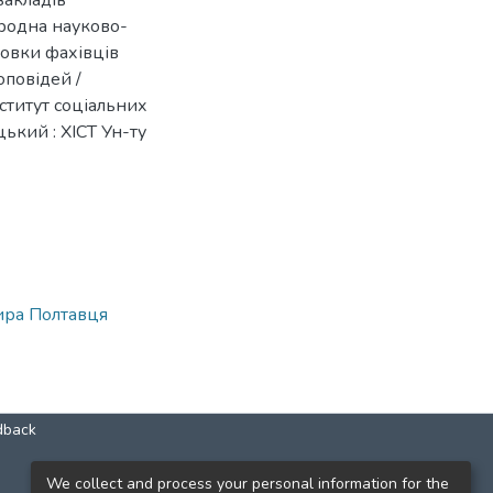
закладів
ародна науково-
овки фахівців
оповідей /
нститут соціальних
цький : ХІСТ Ун-ту
ира Полтавця
dback
КОНТАКТИ
We collect and process your personal information for the