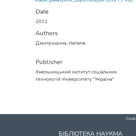
kladiv_paliatyvnoi_dopomohy.pdf
(206.73 KB)
Date
2012
Authors
Дмитришина, Наталія
Publisher
Хмельницький інститут соціальних
технологій Університету "Україна"
Cooki
БІБЛІОТЕКА НАУКМА