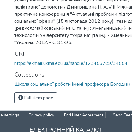
Дмитришина Н. А. Проблеми підготовки персоналу 
паліативної допомоги / Дмитришина Н. А. // ІІ Міжн
практична конференція "Актуальні проблеми підгот
соціальної сфери" (15 листопада 2012 року) : тези д
[редкол.: Чайковський М. Є. та ін.] ; Хмельницький і
технологій Університету "Україна" [та ін.]. - Хмельни
"Україна, 2012. - С. 91-95.
URI
https://ekmair.ukma.edu.ua/handle/123456789/34554
Collections
Школа соціальної роботи імені професора Володим
Full item page
e settings
Privacy policy
End User Agreement
Send Fee
ЕЛЕКТРОННИЙ КАТАЛОГ