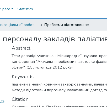
DSpace
Statistics
Школа соціальної роботи імені професора Володимира Полтавця
Проблеми підготовки персоналу закладів паліативної допомоги
 персоналу закладів паліати
Abstract
Тези доповіді учасника ІІ Міжнародної науково-пра
конференції "Актуальні проблеми підготовки фахівц
сфери", (15 листопада 2012 року).
Keywords
пацієнти з невиліковними захворюваннями
,
паліат
методи підготовки персоналу
,
паліативний догляд
,
т
Citation
_za