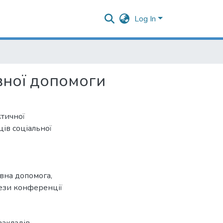
Log In
вної допомоги
ктичної
ів соціальної
ивна допомога
,
ези конференції