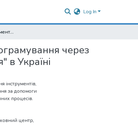
Log In
Дослідження інструментів нейролінгвістичного програмування через призму діяльності Духовного центру "Відродження" в Україні
рограмування через
" в Україні
я інструментів,
ння за допомоги
вних процесів.
ховний центр
,