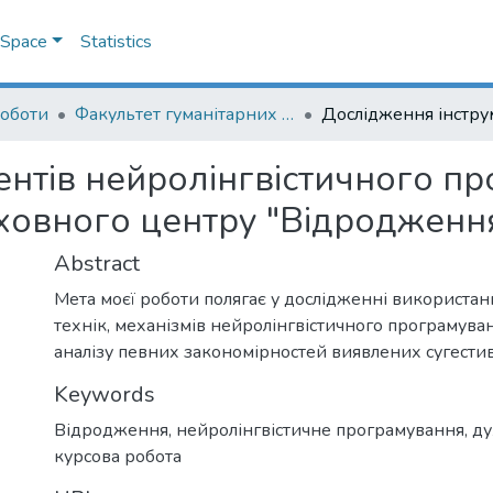
DSpace
Statistics
роботи
Факультет гуманітарних наук
ентів нейролінгвістичного п
ховного центру "Відродження
Abstract
Мета моєї роботи полягає у дослідженні використанн
технік, механізмів нейролінгвістичного програмува
аналізу певних закономірностей виявлених сугести
Keywords
Відродження
,
нейролінгвістичне програмування
,
ду
курсова робота