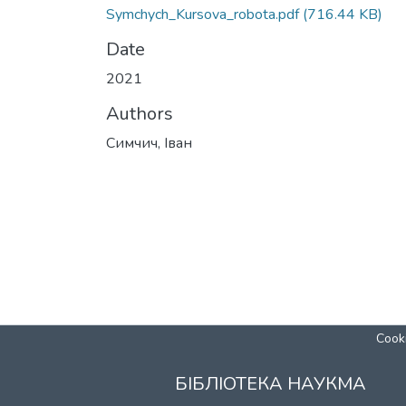
Symchych_Kursova_robota.pdf
(716.44 KB)
Date
2021
Authors
Симчич, Іван
Cooki
БІБЛІОТЕКА НАУКМА