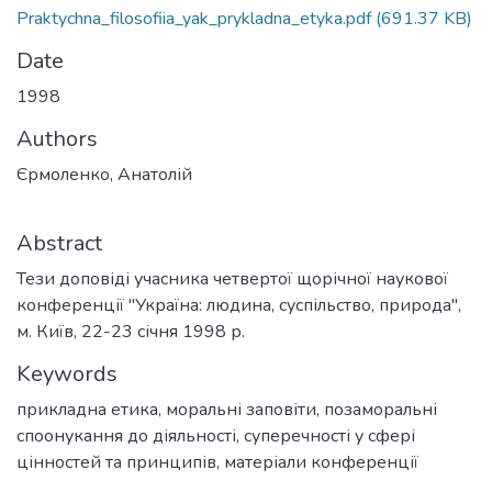
Praktychna_filosofiia_yak_prykladna_etyka.pdf
(691.37 KB)
Date
1998
Authors
Єрмоленко, Анатолій
Abstract
Тези доповіді учасника четвертої щорічної наукової
конференції "Україна: людина, суспільство, природа",
м. Київ, 22-23 січня 1998 р.
Keywords
прикладна етика
,
моральні заповіти
,
позаморальні
споонукання до діяльності
,
суперечності у сфері
цінностей та принципів
,
матеріали конференції