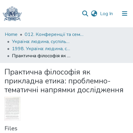
(current)
Log In
Communities
Home
012. Конференції та семінари НаУКМА
&
Україна: людина, суспільство, природа : щорічна наукова конференція
Collections
1998. Україна: людина, суспільство, природа : четверта щорічна наукова конференція : тези доповідей
Практична філософія як прикладна етика: проблемно-тематичні напрямки дослідження
All of DSpace
Практична філософія як
Statistics
прикладна етика: проблемно-
тематичні напрямки дослідження
Files