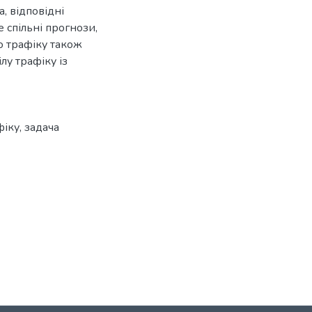
, відповідні
е спільні прогнози,
о трафіку також
у трафіку із
фіку
,
задача