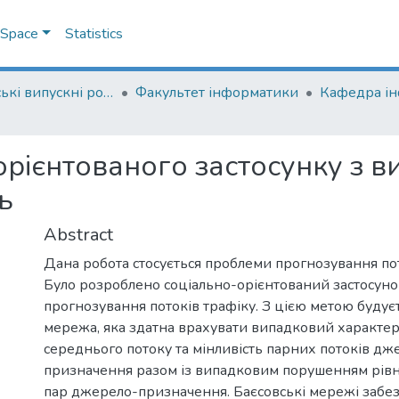
DSpace
Statistics
Магістерські випускні роботи
Факультет інформатики
Кафедра і
орієнтованого застосунку з 
ь
Abstract
Дана робота стосується проблеми прогнозування пот
Було розроблено соціально-орієнтований застосуно
прогнозування потоків трафіку. З цією метою будує
мережа, яка здатна врахувати випадковий характер
середнього потоку та мінливість парних потоків дж
призначення разом із випадковим порушенням рівн
пар джерело-призначення. Баєсовські мережі забез