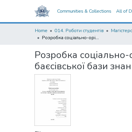
Communities & Collections
All of 
Home
014. Роботи студентів
Розробка соціально-орієнтованого застосунку з використанням баєсівської бази знань
Розробка соціально-
баєсівської бази знан