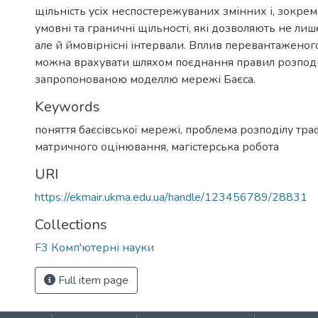
щільність усіх неспостережуваних змінних і, зокрема
умовні та граничні щільності, які дозволяють не лиш
але й ймовірнісні інтервали. Вплив перевантаженог
можна врахувати шляхом поєднання правил розподіл
запропонованою моделлю мережі Баєса.
Keywords
поняття баєсівської мережі
,
проблема розподілу тра
матричного оцінювання
,
магістерська робота
URI
https://ekmair.ukma.edu.ua/handle/123456789/28831
Collections
F3 Комп'ютерні науки
Full item page