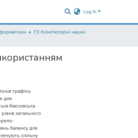
Log In
нформатики
F3 Комп'ютерні науки
використанням
оків трафіку.
к для
ться баєсовська
 рівня загального
ерело-
янь балансу для
печують спільну