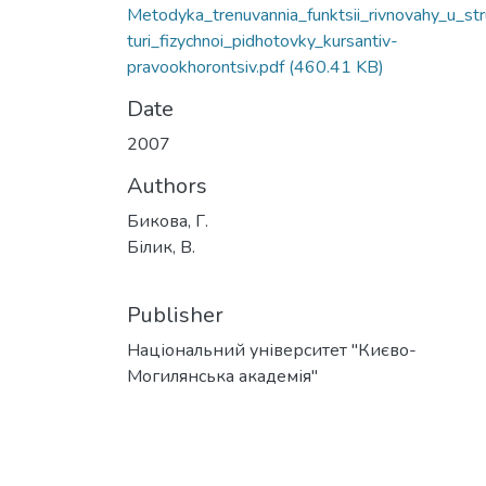
Metodyka_trenuvannia_funktsii_rivnovahy_u_st
turi_fizychnoi_pidhotovky_kursantiv-
pravookhorontsiv.pdf
(460.41 KB)
Date
2007
Authors
Бикова, Г.
Білик, В.
Publisher
Національний університет "Києво-
Могилянська академія"