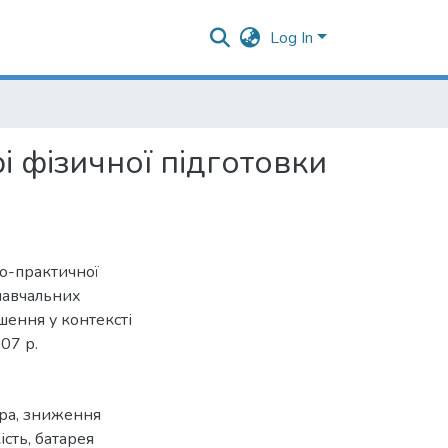
Log In
і фізичної підготовки
во-практичної
навчальних
шення у контексті
07 р.
ра
,
зниження
ість
,
батарея