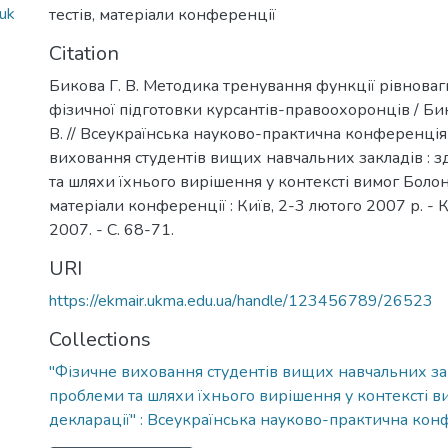
ruk
тестів
,
матеріали конференції
Citation
Бикова Г. В. Методика тренування функції рівноваги
фізичної підготовки курсантів-правоохоронців / Бико
В. // Всеукраїнська науково-практична конференція
виховання студентів вищих навчальних закладів : з
та шляхи їхнього вирішення у контексті вимог Болонс
матеріали конференції : Київ, 2-3 лютого 2007 р. - 
2007. - С. 68-71.
URI
https://ekmair.ukma.edu.ua/handle/123456789/26523
Collections
"Фізичне виховання студентів вищих навчальних зак
проблеми та шляхи їхнього вирішення у контексті в
декларації" : Всеукраїнська науково-практична ко