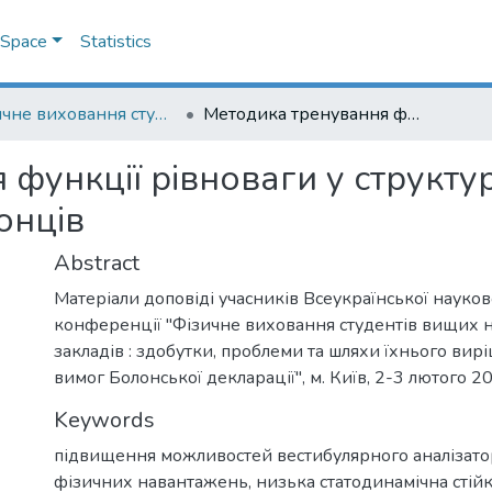
DSpace
Statistics
"Фізичне виховання студентів вищих навчальних закладів : здобутки, проблеми та шляхи їхнього вирішення у контексті вимог Болонської декларації" : Всеукраїнська науково-практична конференція
Методика тренування функції рівноваги у структурі фізичної підготовки курсантів-правоохоронців
функції рівноваги у структур
онців
Abstract
Матеріали доповіді учасників Всеукраїнської науко
конференції "Фізичне виховання студентів вищих 
закладів : здобутки, проблеми та шляхи їхнього вирі
вимог Болонської декларації", м. Київ, 2-3 лютого 20
Keywords
підвищення можливостей вестибулярного аналізато
фізичних навантажень
,
низька статодинамічна стійк