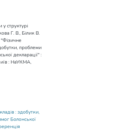
 у структурі
ва Г. В., Білик В.
 "Фізичне
добутки, проблеми
ької декларації" :
Київ : НаУКМА,
ладів : здобутки,
имог Болонської
нференція