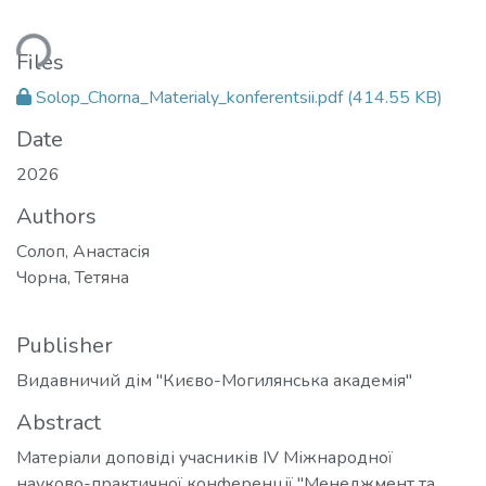
Loading...
Files
Solop_Chorna_Materialy_konferentsii.pdf
(414.55 KB)
Date
2026
Authors
Солоп, Анастасія
Чорна, Тетяна
Publisher
Видавничий дім "Києво-Могилянська академія"
Abstract
Матеріали доповіді учасників IV Міжнародної
науково-практичної конференції "Менеджмент та