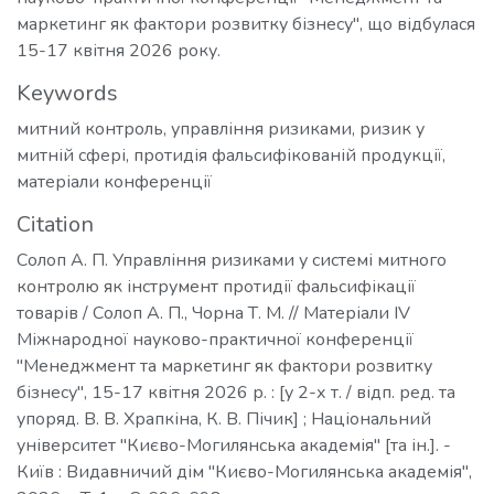
маркетинг як фактори розвитку бізнесу", що відбулася
15-17 квітня 2026 року.
Keywords
митний контроль
,
управління ризиками
,
ризик у
митній сфері
,
протидія фальсифікованій продукції
,
матеріали конференції
Citation
Солоп А. П. Управління ризиками у системі митного
контролю як інструмент протидії фальсифікації
товарів / Солоп А. П., Чорна Т. М. // Матеріали ІV
Міжнародної науково-практичної конференції
"Менеджмент та маркетинг як фактори розвитку
бізнесу", 15-17 квітня 2026 р. : [у 2-х т. / відп. ред. та
упоряд. В. В. Храпкіна, К. В. Пічик] ; Національний
університет "Києво-Могилянська академія" [та ін.]. -
Київ : Видавничий дім "Києво-Могилянська академія",