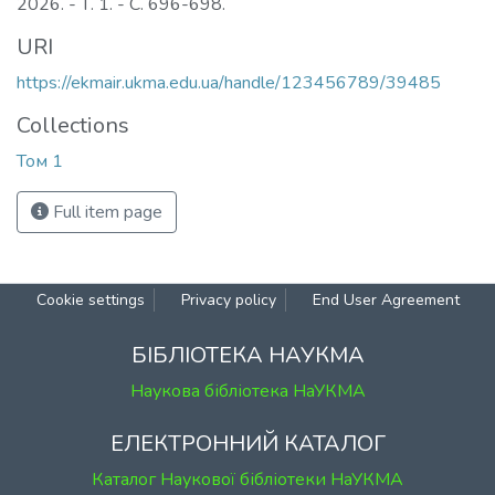
2026. - Т. 1. - С. 696-698.
URI
https://ekmair.ukma.edu.ua/handle/123456789/39485
Collections
Том 1
Full item page
Cookie
Privacy
End User
Send
settings
policy
Agreement
Feedback
БІБЛІОТЕКА НАУКМА
Наукова бібліотека НаУКМА
ЕЛЕКТРОННИЙ КАТАЛОГ
Каталог Наукової бібліотеки НаУКМА