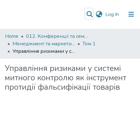
(current)
Log In
Communities
Home
012. Конференції та семінари НаУКМА
&
Менеджмент та маркетинг як фактори розвитку бізнесу : матеріали ІV Міжнародної науково-практичної конференції 15-17 квітня 2026 р.
Том 1
Collections
Управління ризиками у системі митного контролю як інструмент протидії фальсифікації товарів
All of DSpace
Управління ризиками у системі
митного контролю як інструмент
протидії фальсифікації товарів