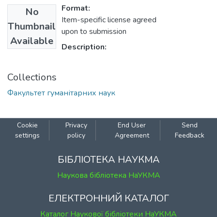
Format:
No
Item-specific license agreed
Thumbnail
upon to submission
Available
Description:
Collections
Факультет гуманітарних наук
Cookie
Privacy
End User
Send
settings
policy
Agreement
Feedback
БІБЛІОТЕКА НАУКМА
Наукова бібліотека НаУКМА
ЕЛЕКТРОННИЙ КАТАЛОГ
Каталог Наукової бібліотеки НаУКМА