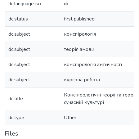
dc.language.iso
uk
dc.status
first published
dc.subject
конспірологія
dc.subject
теорія змови
dc.subject
конспірологія античності
dc.subject
курсова робота
Конспірологічні теорії та теорії з
dc.title
сучасній культурі
dc.type
Other
Files