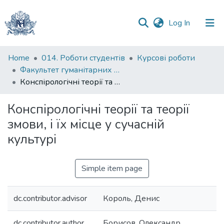
(current)
Log In
Communities
Home
014. Роботи студентів
Курсові роботи
&
Факультет гуманітарних наук
Collections
Конспірологічні теорії та теорії змови, і їх місце у сучасній культурі
All of DSpace
Конспірологічні теорії та теорії
змови, і їх місце у сучасній
Statistics
культурі
Simple item page
dc.contributor.advisor
Король, Денис
dc.contributor.author
Борисов, Олександр