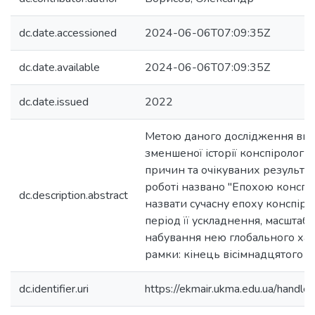
dc.date.accessioned
2024-06-06T07:09:35Z
dc.date.available
2024-06-06T07:09:35Z
dc.date.issued
2022
Метою даного дослідження вис
зменшеної історії конспірології
причин та очікуваних результаті
роботі названо "Епохою конспір
dc.description.abstract
назвати сучасну епоху конспірол
період її ускладнення, масштаб
набування нею глобального хар
рамки: кінець вісімнадцятого ст
dc.identifier.uri
https://ekmair.ukma.edu.ua/han