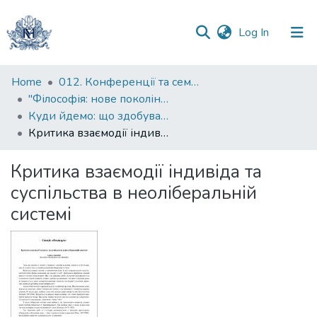
(current)
Log In
Communities
Home
012. Конференції та семінари НаУКМА
&
"Філософія: нове покоління" : міжнародна наукова конференція
Collections
Куди йдемо: що здобувають ідеї та дії
Критика взаємодії індивіда та суспільства в неоліберальній системі
All of DSpace
Критика взаємодії індивіда та
Statistics
суспільства в неоліберальній
системі