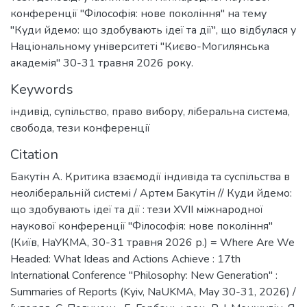
конференції "Філософія: нове покоління" на тему
"Куди йдемо: що здобувають ідеї та дії", що відбулася у
Національному університеті "Києво-Могилянська
академія" 30-31 травня 2026 року.
Keywords
індивід
,
супільство
,
право вибору
,
ліберальна система
,
свобода
,
тези конференції
Citation
Бакутін А. Критика взаємодії індивіда та суспільства в
неоліберальній системі / Артем Бакутін // Куди йдемо:
що здобувають ідеї та дії : тези XVII міжнародної
наукової конференції "Філософія: нове покоління"
(Київ, НаУКМА, 30-31 травня 2026 р.) = Where Are We
Headed: What Ideas and Actions Achieve : 17th
International Сonference "Philosophy: New Generation" :
Summaries of Reports (Kyiv, NaUKMA, May 30-31, 2026) /