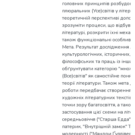
головних принципів розбудови
плюральних (Усе)світів у літер
теоретичній перспективі допо
зрозуміти процеси, що відбуваю
літературі, розкрити їхні механ
також функціональні особливост
Мета. Результат дослідження лі
культурологічних, історичних, т
філософських та праць із інших
обґрунтувати категорію "множ
(Все)світів" як самостійне понят
теорії літератури. Також мета д
роботи передбачає створення н
художніх літературних текстів, 
точки зору багатосвіття, а тако
застосування цієї схеми на літ
середньовіччя ("Старша Едда",
патерик, "Внутрішній замок" Те
модерності ("Мандри Ґуллівер