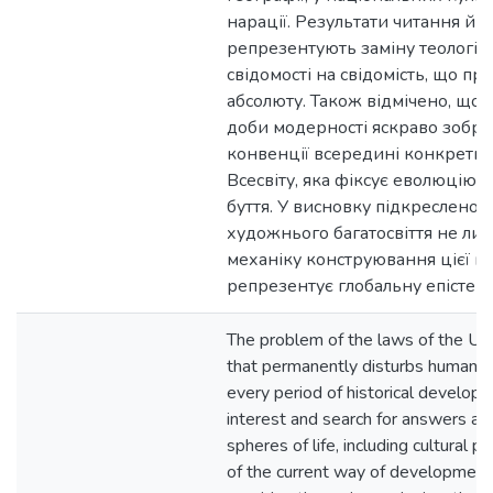
нарації. Результати читання й 
репрезентують заміну теологіч
свідомості на свідомість, що пр
абсолюту. Також відмічено, що 
доби модерності яскраво зобра
конвенції всередині конкретн
Всесвіту, яка фіксує еволюцію 
буття. У висновку підкреслено, 
художнього багатосвіття не ли
механіку конструювання цієї пл
репрезентує глобальну епістем
The problem of the laws of the Uni
that permanently disturbs human c
every period of historical developm
interest and search for answers are
spheres of life, including cultural
of the current way of development o