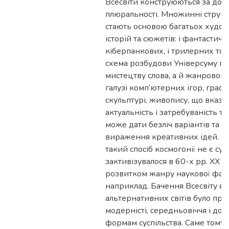
Всесвіти конструюються за до
плюральності. Множинні структу
стають основою багатьох худож
історій та сюжетів: і фантастичн
кіберпанкових, і трилерних тощ
схема розбудови Універсуму п
мистецтву слова, а й жанровом
галузі комп’ютерних ігор, графіч
скульптурі, живопису, що вказує
актуальність і затребуваність та
може дати безліч варіантів та 
вираження креативних ідей. Пр
такий спосіб космогонії не є с
зактивізувалося в 60-х рр. ХХ ст
розвитком жанру наукової фан
наприклад. Бачення Всесвіту я
альтернативних світів було пр
модерністі, середньовіччя і до
формам суспільства. Саме тому