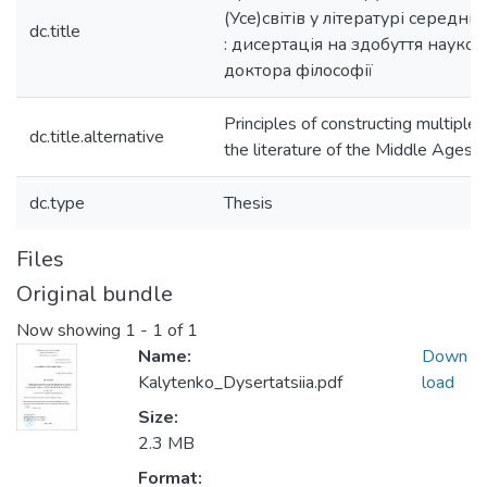
(Усе)світів у літературі середнь
dc.title
: дисертація на здобуття науков
доктора філософії
Principles of constructing multiple 
dc.title.alternative
the literature of the Middle Ages 
dc.type
Thesis
Files
Original bundle
Now showing
1 - 1 of 1
Name:
Down
Kalytenko_Dysertatsiia.pdf
load
Size:
2.3 MB
Format: