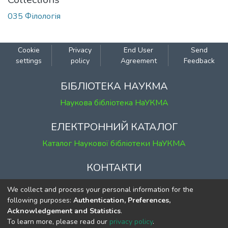
035 Філологія
Cookie
Privacy
End User
Send
settings
policy
Agreement
Feedback
БІБЛІОТЕКА НАУКМА
Наукова бібліотека НаУКМА
ЕЛЕКТРОННИЙ КАТАЛОГ
Каталог Наукової бібліотеки НаУКМА
КОНТАКТИ
м. Київ, вул. Григорія Сковороди, 2
We collect and process your personal information for the
к. 1, к. 120
following purposes:
Authentication, Preferences,
Acknowledgement and Statistics
.
тел.
(044) 463-69-31
To learn more, please read our
privacy policy
.
ekmair@ukma.edu.ua