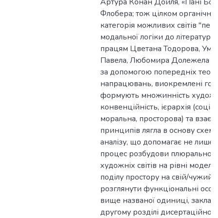
Артура Конан Дойля, «Пані Бов
Флобера; тож цілком органічним
категорія можливих світів "пере
модальної логіки до літературо
працям Цветана Тодорова, Умбе
Павела, Любомира Долежела тощ
за допомогою попередніх теор
напрацювань, виокремлені гол
формують множинність художніх
конвенційність, ієрархія (соціа
моральна, просторова) та взаємо
принципів лягла в основу схеми
аналізу, що допомагає не лише 
процес розбудови плюральної 
художніх світів на рівні модел
поділу простору на свій/чужий, 
розглянути функціональні особ
вище названої одиниці, закладен
другому розділі дисертаційного