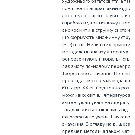
художнього багатосвіття, а тако
поняттєвий апарат, який відпов
літературознавчої науки. Тако
спробою в українському літера
виокремити в струнку систему 
що формують множинну структ
(Усе)світів. Низка цих принципі
методології аналізу літературних
репрезентують плюральність ху
дає змогу по-новому перепрочит
Теоретичне значення. Поточне
прокладає місток між модально
60-х рр. ХХ ст. ґрунтовно розр
можливих світів, і літературозн
акцентуючи увагу на літератур
засадах, дистанціюючись від лог
філософських учень. Науково-
значення. З огляду на вищезазна
предмет, методи, а також матер