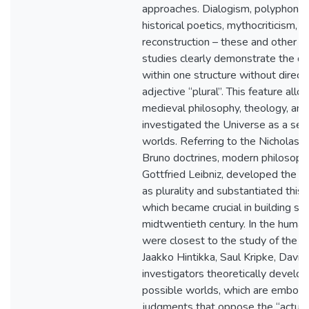
approaches. Dialogism, polyphony, 
historical poetics, mythocriticism, 
reconstruction – these and other br
studies clearly demonstrate the di
within one structure without directl
adjective “plural”. This feature allo
medieval philosophy, theology, an
investigated the Universe as a set a
worlds. Referring to the Nicholas 
Bruno doctrines, modern philosophe
Gottfried Leibniz, developed the vi
as plurality and substantiated this i
which became crucial in building sci
midtwentieth century. In the human
were closest to the study of the pl
Jaakko Hintikka, Saul Kripke, David
investigators theoretically develo
possible worlds, which are embodi
judgments that oppose the “actual” 