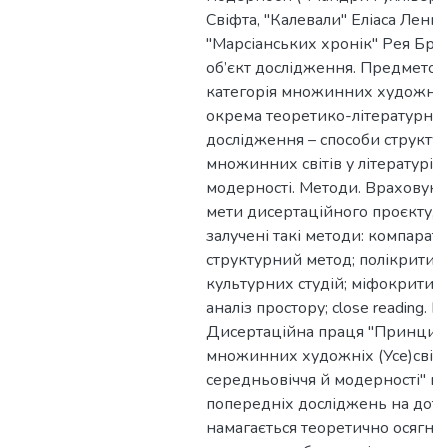
Свіфта, "Калевали" Еліаса Леннр
"Марсіанських хронік" Рея Бред
об’єкт дослідження. Предметом 
категорія множинних художніх 
окрема теоретико-літературна к
дослідження – способи структу
множинних світів у літературі с
модерності. Методи. Враховуюч
мети дисертаційного проєкту, в
залучені такі методи: компарати
структурний метод; полікритич
культурних студій; міфокритика
аналіз простору; close reading. 
Дисертаційна праця "Принцип
множинних художніх (Усе)світів
середньовіччя й модерності" ви
попередніх досліджень на доти
намагається теоретично осягну