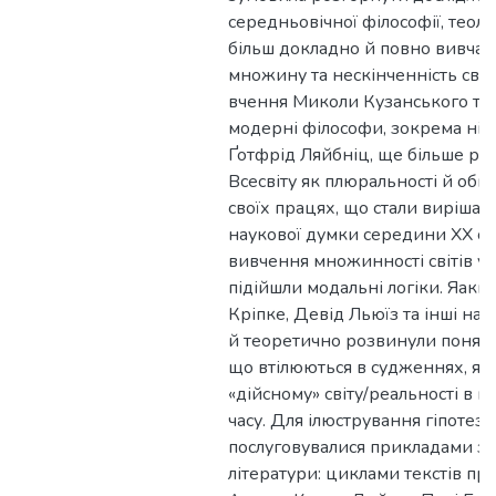
середньовічної філософії, теолог
більш докладно й повно вивчала
множину та нескінченність світ
вчення Миколи Кузанського та
модерні філософи, зокрема ні
Ґотфрід Ляйбніц, ще більше ро
Всесвіту як плюральності й обґ
своїх працях, що стали вирішал
наукової думки середини ХХ ст
вивчення множинності світів у 
підійшли модальні логіки. Яакко
Кріпке, Девід Льюїз та інші на
й теоретично розвинули понятт
що втілюються в судженнях, які
«дійсному» світу/реальності в п
часу. Для ілюстрування гіпотез
послуговувалися прикладами з
літератури: циклами текстів пр