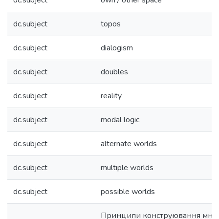
dc.subject
own / other space
dc.subject
topos
dc.subject
dialogism
dc.subject
doubles
dc.subject
reality
dc.subject
modal logic
dc.subject
alternate worlds
dc.subject
multiple worlds
dc.subject
possible worlds
Принципи конструювання мно