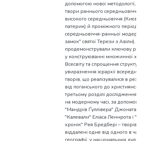
допомогою нової методології, 
твори раннього середньовіччя (
високого середньовіччя (Києв
патерик) й проміжного періоду
середньовіччя-ранньої модерно
замок" святої Терези з Авіли). 
продемонстрували ключову рол
у конструюванні множинної ху
Всесвіту та спрощення структур
увиразнення ієрархії всередин
творів, що реалізувалися в резу
від поганського до християнсько
третьому розділі дослідження а
на модерному часі, за допомого
"Мандрів Ґуллівера" Джонатана
"Калевали" Еліаса Леннрота і "
хронік" Рея Бредбері – творів,
віддалені одне від одного в часі
географії, у національних культ