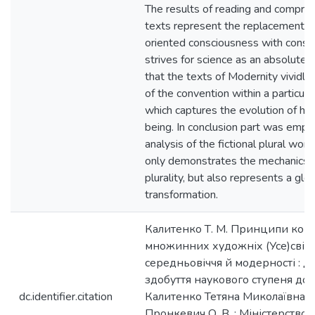
The results of reading and compre
texts represent the replacement of
oriented consciousness with consc
strives for science as an absolute. 
that the texts of Modernity vividly
of the convention within a particular
which captures the evolution of h
being. In conclusion part was emph
analysis of the fictional plural wor
only demonstrates the mechanics of
plurality, but also represents a glo
transformation.
Калитенко Т. М. Принципи кон
множинних художніх (Усе)світів
середньовіччя й модерності : д
здобуття наукового ступеня док
dc.identifier.citation
Калитенко Тетяна Миколаївна ; н
Пронкевич О. В. ; Міністерство н