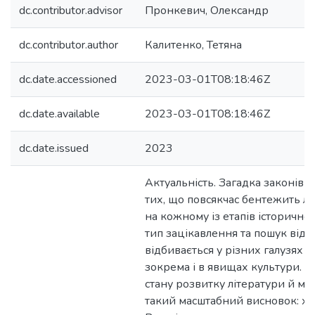
dc.contributor.advisor
Пронкевич, Олександр
dc.contributor.author
Калитенко, Тетяна
dc.date.accessioned
2023-03-01T08:18:46Z
dc.date.available
2023-03-01T08:18:46Z
dc.date.issued
2023
Актуальність. Загадка законів У
тих, що повсякчас бентежить лю
на кожному із етапів історично
тип зацікавлення та пошук відп
відбивається у різних галузях ж
зокрема і в явищах культури. А
стану розвитку літератури й ми
такий масштабний висновок: ху