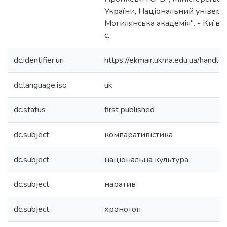
України, Національний універс
Могилянська академія". - Київ : [
c.
dc.identifier.uri
https://ekmair.ukma.edu.ua/han
dc.language.iso
uk
dc.status
first published
dc.subject
компаративістика
dc.subject
національна культура
dc.subject
наратив
dc.subject
хронотоп