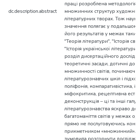
праці розроблена методологія а
dc.description.abstract
множинних структур художніх (У
літературних творах. Тож наук
значення полягає у подальшому
його результатів у межах таких
"Теорія літератури", "Історія світ
"Історія української літератури
розділ дисертаційного дослідж
теоретичні засади, дотичні до п
множинності світів, починаючи 
літературознавчих шкіл і підході
поліфонія, компаративістика, іс
міфокритика, рецептивна естет
деконструкція – ці та інші галузі
літературознавства яскраво де
багатоманіття світів у межах одн
прямо не послуговуючись конк
прикметником «множинний». Ц
зумовила розгорнути досліджен