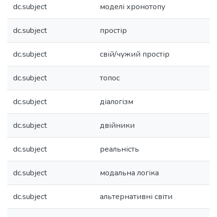
dc.subject
моделі хронотопу
dc.subject
простір
dc.subject
свій/чужий простір
dc.subject
топос
dc.subject
діалогізм
dc.subject
двійники
dc.subject
реальність
dc.subject
модальна логіка
dc.subject
альтернативні світи