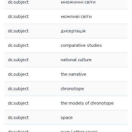
dc.subject
множинні світи
dc.subject
можливі світи
dc.subject
дисертація
dc.subject
comparative studies
dc.subject
national culture
dc.subject
the narrative
dc.subject
chronotope
dc.subject
the models of chronotope
dc.subject
space