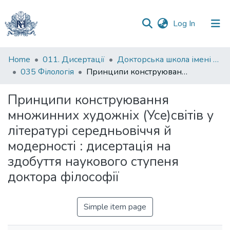
(current)
Log In
Communities
Home
011. Дисертації
Докторська школа імені родини Юхименків
&
035 Філологія
Принципи конструювання множинних художніх (Усе)світів у літературі середньовіччя й модерності : дисертація на здобуття наукового ступеня доктора філософії
Collections
Принципи конструювання
All of DSpace
множинних художніх (Усе)світів у
літературі середньовіччя й
Statistics
модерності : дисертація на
здобуття наукового ступеня
доктора філософії
Simple item page