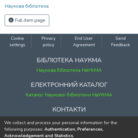
Наукова бібліотека
Full item page
Cookie
Privacy
End User
Send
settings
policy
Agreement
Feedback
БІБЛІОТЕКА НАУКМА
Наукова бібліотека НаУКМА
ЕЛЕКТРОННИЙ КАТАЛОГ
Каталог Наукової бібліотеки НаУКМА
КОНТАКТИ
м. Київ, вул. Григорія Сковороди, 2
We collect and process your personal information for the
к. 1, к. 120
following purposes:
Authentication, Preferences,
Acknowledgement and Statistics
.
тел.
(044) 463-69-31