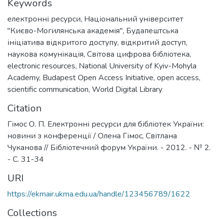
Keywords
електронні ресурси
,
Національний університет
"Києво-Могилянська академія"
,
Будапештська
ініціатива відкритого доступу
,
відкритий доступ
,
наукова комунікація
,
Світова цифрова бібліотека
,
electronic resources
,
National University of Kyiv-Mohyla
Academy
,
Budapest Open Access Initiative
,
open access
,
scientific communication
,
World Digital Library
Citation
Гімос О. П. Електронні ресурси для бібліотек України:
новини з конференції / Олена Гімос, Світлана
Чуканова // Бібліотечний форум України. - 2012. - № 2.
- С. 31-34
URI
https://ekmair.ukma.edu.ua/handle/123456789/1622
Collections