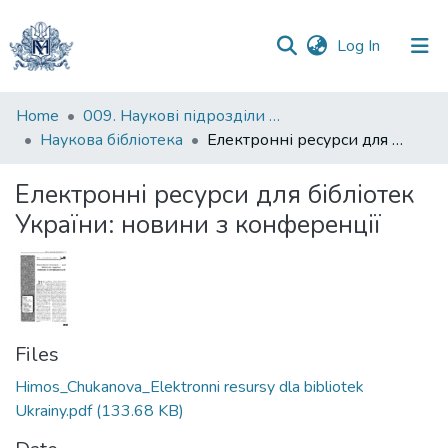
(current)
Log In
Communities
Home
009. Наукові підрозділи НаУКМА
&
Наукова бібліотека
Електронні ресурси для бібліотек України: новини з конференції
Collections
Електронні ресурси для бібліотек
All of DSpace
України: новини з конференції
Statistics
Files
Himos_Chukanova_Elektronni resursy dla bibliotek
Ukrainy.pdf
(133.68 KB)