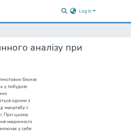
Log In
инного аналізу при
текстових блоків
ь у побудові
нні
ється одним з
д масштабу її
ті. При цьому
ення машинного
включає у себе