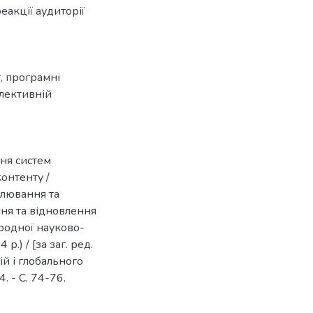
еакції аудиторії
т
,
програмні
олективній
ння систем
онтенту /
елювання та
ня та відновлення
ародної науково-
.) / [за заг. ред.
ій і глобального
. - С. 74-76.