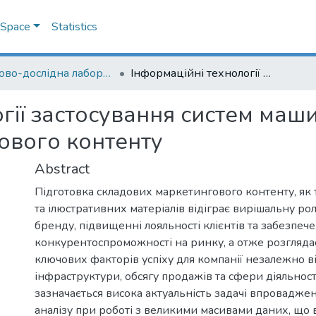
DSpace
Statistics
Науково-дослідна лабораторія "Науки про Землю"
Інформаційні технології застосування систем машинного аналізу при підготовці маркетингового контенту
гії застосування систем маш
ового контенту
Abstract
Підготовка складових маркетингового контенту, як 
та ілюстративних матеріалів відіграє вирішальну рол
бренду, підвищенні лояльності клієнтів та забезпече
конкурентоспроможності на ринку, а отже розгляда
ключових факторів успіху для компанії незалежно ві
інфраструктури, обсягу продажів та сфери діяльнос
зазначається висока актуальність задачі впровадж
аналізу при роботі з великими масивами даних, що 