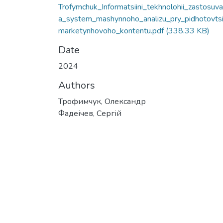
Trofymchuk_Informatsiini_tekhnolohii_zastosuva
a_system_mashynnoho_analizu_pry_pidhotovts
marketynhovoho_kontentu.pdf
(338.33 KB)
Date
2024
Authors
Трофимчук, Олександр
Фадеічев, Сергій