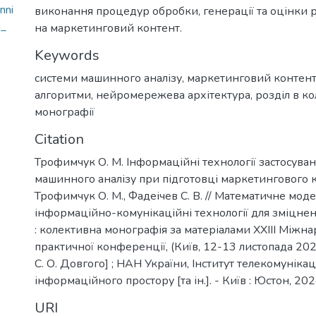
nni
виконання процедур обробки, генерації та оцінки р
i_
на маркетинговий контент.
Keywords
системи машинного аналізу
,
маркетинговий контен
алгоритми
,
нейромережева архітектура
,
розділ в к
монографії
Citation
Трофимчук О. М. Інформаційні технології застосува
машинного аналізу при підготовці маркетингового к
Трофимчук О. М., Фадеічев С. В. // Математичне мод
інформаційно-комунікаційні технології для зміцнен
: колективна монографія за матеріалами ХХІІІ Міжн
практичної конференції, (Київ, 12-13 листопада 2024 р
С. О. Довгого] ; НАН України, Інститут телекомунікац
інформаційного простору [та ін.]. - Київ : Юстон, 2024
URI