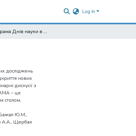
Log In
Програма Днів науки в НаУКМА - 2006
вих досліджень
ідкриття нових
арні дискусії з
УКМА – це
м столом,
 Бажал Ю.М.,
ч А.А., Щербак