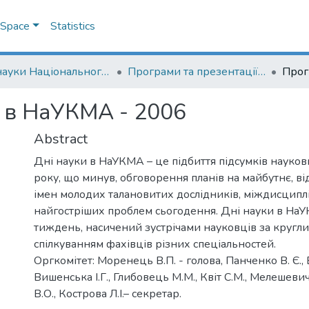
DSpace
Statistics
Дні науки Національного університету "Києво-Могилянська академія"
Програми та презентації Днів науки Національного університету "Києво-Могилянська академія"
 в НаУКМА - 2006
Abstract
Дні науки в НаУКМА – це підбиття підсумків науко
року, що минув, обговорення планів на майбутнє, в
імен молодих талановитих дослідників, міждисциплін
найгостріших проблем сьогодення. Дні науки в На
тиждень, насичений зустрічами науковців за кругли
спілкуванням фахівців різних спеціальностей.
Оргкомітет: Моренець В.П. - голова, Панченко В. Є.,
Вишенська І.Г., Глибовець М.М., Квіт С.М., Мелешеви
В.О., Кострова Л.І.– секретар.