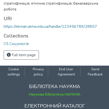
стратифікація
,
етнічна стратифікація
,
бакалаврська
робота
URI
https://ekmair.ukma.edu.ua/handle/123456789/28857
Collections
С5 Соціологія
Full item page
Cookie
Privacy
End User
Send
settings
policy
Agreement
Feedback
БІБЛІОТЕКА НАУКМА
Наукова бібліотека НаУКМА
ЕЛЕКТРОННИЙ КАТАЛОГ