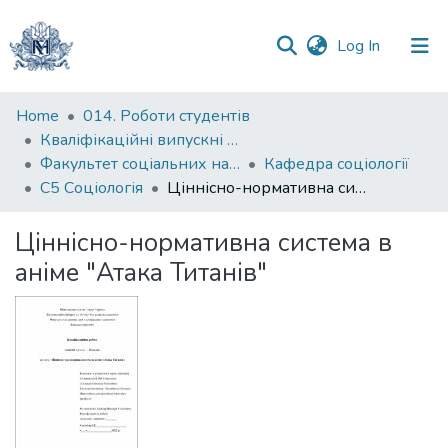
(current)
Log In
Communities
Home
014. Роботи студентів
&
Кваліфікаційні випускні роботи здобувачів вищої освіти бакалаврських програм
Collections
Факультет соціальних наук і соціальних технологій
Кафедра соціології
С5 Соціологія
Ціннісно-нормативна система в аніме "Атака Титанів"
All of DSpace
Ціннісно-нормативна система в
Statistics
аніме "Атака Титанів"