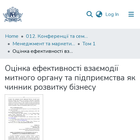
(current)
Log In
Communities
Home
012. Конференції та семінари НаУКМА
&
Менеджмент та маркетинг як фактори розвитку бізнесу : матеріали ІV Міжнародної науково-практичної конференції 15-17 квітня 2026 р.
Том 1
Collections
Оцінка ефективності взаємодії митного органу та підприємства як чинник розвитку бізнесу
All of DSpace
Оцінка ефективності взаємодії
митного органу та підприємства як
Statistics
чинник розвитку бізнесу