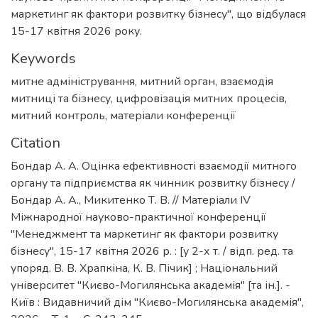
маркетинг як фактори розвитку бізнесу", що відбулася
15-17 квітня 2026 року.
Keywords
митне адміністрування
,
митний орган
,
взаємодія
митниці та бізнесу
,
цифровізація митних процесів
,
митний контроль
,
матеріали конференції
Citation
Бондар А. А. Оцінка ефективності взаємодії митного
органу та підприємства як чинник розвитку бізнесу /
Бондар А. А., Микитенко Т. В. // Матеріали ІV
Міжнародної науково-практичної конференції
"Менеджмент та маркетинг як фактори розвитку
бізнесу", 15-17 квітня 2026 р. : [у 2-х т. / відп. ред. та
упоряд. В. В. Храпкіна, К. В. Пічик] ; Національний
університет "Києво-Могилянська академія" [та ін.]. -
Київ : Видавничий дім "Києво-Могилянська академія",