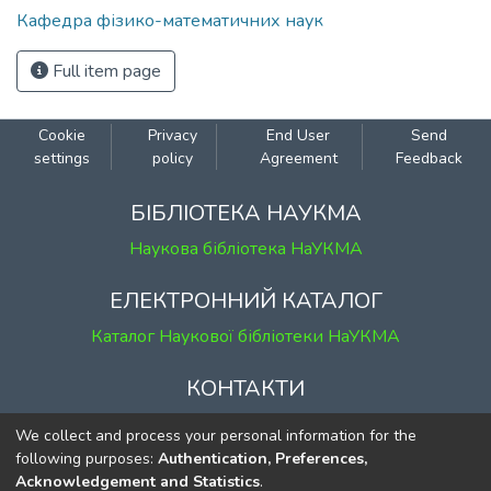
Кафедра фізико-математичних наук
Full item page
Cookie
Privacy
End User
Send
settings
policy
Agreement
Feedback
БІБЛІОТЕКА НАУКМА
Наукова бібліотека НаУКМА
ЕЛЕКТРОННИЙ КАТАЛОГ
Каталог Наукової бібліотеки НаУКМА
КОНТАКТИ
м. Київ, вул. Григорія Сковороди, 2
We collect and process your personal information for the
к. 1, к. 120
following purposes:
Authentication, Preferences,
Acknowledgement and Statistics
.
тел.
(044) 463-69-31