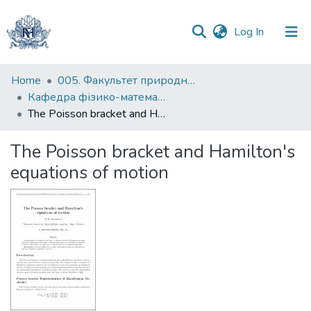
(current)
Log In
Communities
Home
005. Факультет природничих наук
&
Кафедра фізико-математичних наук
Collections
The Poisson bracket and Hamilton's equations of motion
All of DSpace
The Poisson bracket and Hamilton's
equations of motion
Statistics