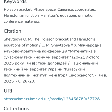
Keywords
Poisson bracket
,
Phase space
,
Canonical coordinates
,
Hamiltonian function
,
Hamilton’s equations of motion
,
conference materials
Citation
Shevtsova O. M. The Poisson bracket and Hamilton's
equations of motion / O. M. Shevtsova // X Міжнародна
науково-практична конференція "Математика в
сучасному технічному університеті" (20–21 лютого
2025 року, Київ) : тези доповідей / Національний
технічний університет України "Київський
політехнічний інститут імені Ігоря Сікорського". - Київ,
2025. - С. 26-29.
URI
https://ekmair.ukma.edu.ua/handle/123456789/37728
Collections