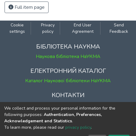
Full item page
Cookie
Privacy
End User
Send
settings
policy
Agreement
Feedback
БІБЛІОТЕКА НАУКМА
Наукова бібліотека НаУКМА
ЕЛЕКТРОННИЙ КАТАЛОГ
Каталог Наукової бібліотеки НаУКМА
КОНТАКТИ
м. Київ, вул. Григорія Сковороди, 2
We collect and process your personal information for the
к. 1, к. 120
following purposes:
Authentication, Preferences,
Acknowledgement and Statistics
.
тел.
(044) 463-69-31
To learn more, please read our
privacy policy
.
ekmair@ukma.edu.ua