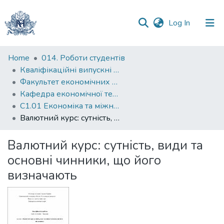
(current)
Log In
Communities
Home
014. Роботи студентів
&
Кваліфікаційні випускні роботи здобувачів вищої освіти бакалаврських програм
Collections
Факультет економічних наук
Кафедра економічної теорії
All of DSpace
С1.01 Економіка та міжнародні економічні відносини (економіка)
Валютний курс: сутність, види та основні чинники, що його визначають
Statistics
Валютний курс: сутність, види та
основні чинники, що його
визначають