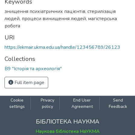
Keywords
знищення психіатричних пацієнтів
,
стерилізація
людей
,
процеси винищення людей
,
магістерська
робота
URI
https://ekmair.ukma.edu.ua/handle/123456789/26123
Collections
В9 "Історія та археологія"
Full item page
Cookie
Privacy
End User
Send
settings
policy
Agreement
Feedback
БІБЛІОТЕКА НАУКМА
Наукова бібліотека НаУКМА