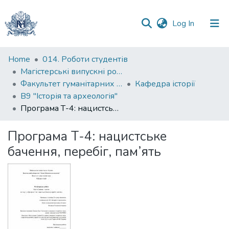
(current)
Log In
Communities
Home
014. Роботи студентів
&
Магістерські випускні роботи
Collections
Факультет гуманітарних наук
Кафедра історії
В9 "Історія та археологія"
All of DSpace
Програма Т-4: нацистське бачення, перебіг, пам’ять
Statistics
Програма Т-4: нацистське
бачення, перебіг, пам’ять