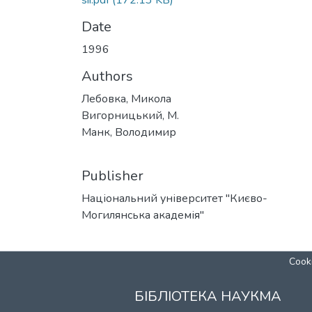
sii.pdf
(172.13 KB)
Date
1996
Authors
Лебовка, Микола
Вигорницький, М.
Манк, Володимир
Publisher
Національний університет "Києво-
Могилянська академія"
Cooki
БІБЛІОТЕКА НАУКМА