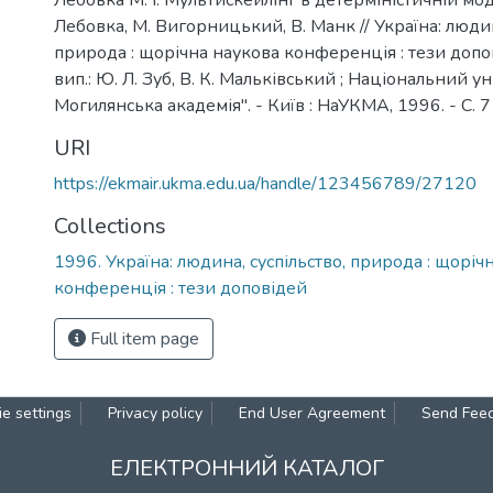
Лебовка М. І. Мультискейлінг в детерміністичній моде
Лебовка, М. Вигорницький, В. Манк // Україна: людин
природа : щорічна наукова конференція : тези допові
вип.: Ю. Л. Зуб, В. К. Мальківський ; Національний у
Могилянська академія". - Київ : НаУКМА, 1996. - С. 7
URI
https://ekmair.ukma.edu.ua/handle/123456789/27120
Collections
1996. Україна: людина, суспільство, природа : щоріч
конференція : тези доповідей
Full item page
e settings
Privacy policy
End User Agreement
Send Fee
ЕЛЕКТРОННИЙ КАТАЛОГ