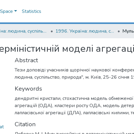
DSpace
Statistics
Україна: людина, суспільство, природа : щорічна наукова конференція
1996. Україна: людина, суспільство, природа : щорічна наукова конференція : тези доповідей
ерміністичній моделі агрегаці
Abstract
Тези доповіді учасників щорічної наукової конферен
людина, суспільство, природа", м. Київ, 25-26 січня 
Keywords
дендритні кристали
,
стохастична модель обмеженої
агрегацій (ОДА)
,
кластери росту ОДА
,
модель детер
лапласівської агрегації (ДЛА)
,
лапласівські килими
,
т
Citation
at