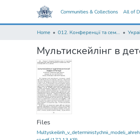
Communities & Collections
All of 
Home
012. Конференції та семінари НаУКМА
Мультискейлінг в дет
Files
Multyskeilinh_v_deterministychnii_modeli_ahreh