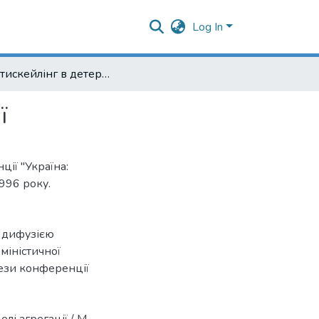
Log In
Мультискейлінг в детерміністичній моделі агрегації
ї
ції "Україна:
1996 року.
 дифузією
міністичної
ези конференції