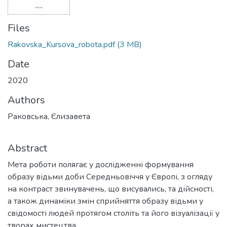
Files
Rakovska_Kursova_robota.pdf
(3 MB)
Date
2020
Authors
Раковська, Єлизавета
Abstract
Мета роботи полягає у дослідженні формування
образу відьми доби Середньовіччя у Європі, з огляду
на контраст звинувачень, що висувались, та дійсності,
а також динаміки змін сприйняття образу відьми у
свідомості людей протягом століть та його візуалізації у
творах мистецтва.