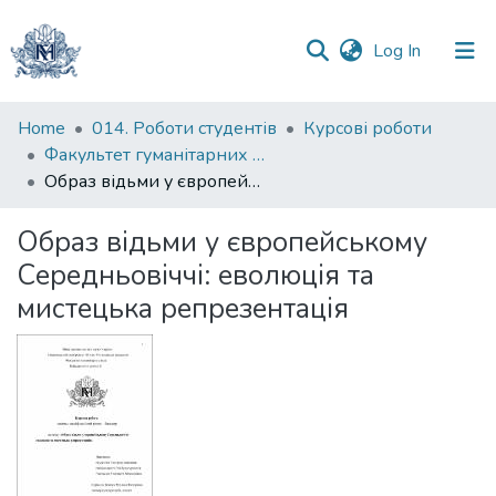
(current)
Log In
Communities
Home
014. Роботи студентів
Курсові роботи
&
Факультет гуманітарних наук
Collections
Образ відьми у європейському Середньовіччі: еволюція та мистецька репрезентація
All of DSpace
Образ відьми у європейському
Середньовіччі: еволюція та
Statistics
мистецька репрезентація