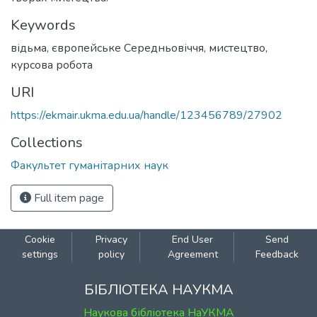
Keywords
відьма
,
європейське Середньовіччя
,
мистецтво
,
курсова робота
URI
https://ekmair.ukma.edu.ua/handle/123456789/27902
Collections
Факультет гуманітарних наук
Full item page
Cookie
Privacy
End User
Send
settings
policy
Agreement
Feedback
БІБЛІОТЕКА НАУКМА
Наукова бібліотека НаУКМА